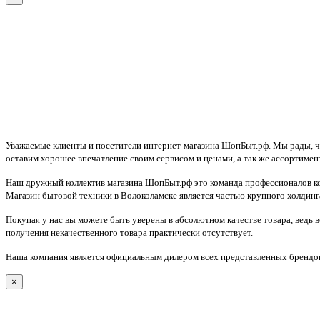
Уважаемые клиенты и посетители интернет-магазина ШопБыт.рф. Мы рады, что
оставим хорошее впечатление своим сервисом и ценами, а так же ассортимен
Наш дружный коллектив магазина ШопБыт.рф это команда профессионалов ко
Магазин бытовой техники в Волоколамске является частью крупного холдинга
Покупая у нас вы можете быть уверены в абсолютном качестве товара, ведь 
получения некачественного товара практически отсутствует.
Наша компания является официальным дилером всех представленных брендов
×