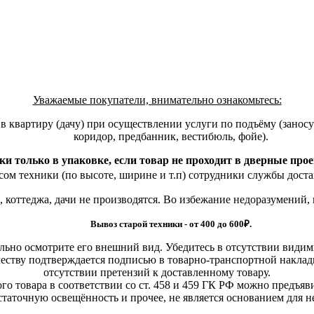
Уважаемые покупатели, внимательно ознакомьтесь:
квартиру (дачу) при осуществлении услуги по подъёму (заносу)
коридор, предбанник, вестибюль, фойе).
ки только в упаковке, если товар не проходит в дверные про
ом техники (по высоте, ширине и т.п) сотрудники службы доста
, коттеджа, дачи не производятся. Во избежание недоразумений,
Вывоз старой техники - от 400 до 600
₽.
льно осмотрите его внешний вид. Убедитесь в отсутствии види
еству подтверждается подписью в товарно-транспортной наклад
отсутствии претензий к доставленному товару.
о товара в соответствии со ст. 458 и 459 ГК РФ можно предъяви
статочную освещённость и прочее, не является основанием для 