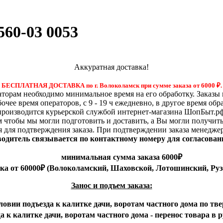
560-03 0053
Аккуратная доставка!
БЕСПЛАТНАЯ ДОСТАВКА по г. Волоколамск при сумме заказа от 6000
₽.
орам необходимо минимальное время на его обработку. Заказы 
бочее время операторов, с 9 - 19 ч ежедневно, в другое время обр
производится курьерской службой интернет-магазина ШопБыт.рф
м чтобы мы могли подготовить и доставить, а Вы могли получит
я для подтверждения заказа. При подтверждении заказа менедже
 водитель связывается по контактному номеру для согласован
минимальная сумма заказа 6000₽
вка от 60000₽ (Волоколамский, Шаховской, Лотошинский, Руз
Занос и подъем заказа:
ловии подъезда к калитке дачи, воротам частного дома по тве
 к калитке дачи, воротам частного дома - перенос товара в 