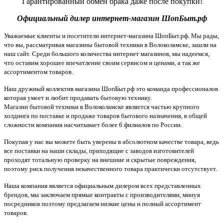
Гарантированный обмен брака даже после покупки!
Официальный дилер интернет-магазин ШопБыт.рф
Уважаемые клиенты и посетители интернет-магазина ШопБыт.рф. Мы рады,
что вы, рассматривая магазины бытовой техники в Волоколамске, зашли на
наш сайт. Среди большого количества интернет магазинов, мы надеемся,
что оставим хорошее впечатление своим сервисом и ценами, а так же
ассортиментом товаров.
Наш дружный коллектив магазина ШопБыт.рф это команда профессионалов
которая умеет и любит продавать бытовую технику.
Магазин бытовой техники в Волоколамске является частью крупного
холдинга по поставке и продаже товаров бытового назначения, в общей
сложности компания насчитывает более 6 филиалов по России.
Покупая у нас вы можете быть уверены в абсолютном качестве товара, ведь
все поставки на наши склады, приходящие с заводов изготовителей
проходят тотальную проверку на внешние и скрытые повреждения,
поэтому риск получения некачественного товара практически отсутствует.
Наша компания является официальным дилером всех представленных
брендов, мы заключаем прямые контракты с производителями, минуя
посредников поэтому предлагаем низкие цены и полный ассортимент
товаров.