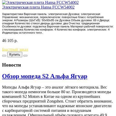
Электрическая плита Hansa FCCW54002
Характеристики Варочная панель: электрическая Духовка: электрическая
Управление: механическое, переключатели: поворотные Класс потребления
энергии: A Размеры (ШхГхВ): 50x60x85 см Духовка Объем духовки: 69 л Дверца:
откидная Количество стекол дверцы духовки: два Очистка: традиционная
Особенности духовки: подсветка Варочная панель Материал рабочей поверхности:
стеклокерамика Количество конфорок: 4 Количество конфорок: электрических: 4
Индикаторы остаточного тепл..
46 105
р.
Быстрый заказ
Купить
Новости
Обзор мопеда S2 Альфа Ягуар
Мопеды Альфа Ягуар – это аналог лёгкого мотоцикла. Вес
такого мопеда немногим больше 80 кг. Производятся мопеды
компанией S2 Motors в Китае на одном из крупнейших
сборочных предприятий Zongshen. Стоит обратить внимание,
что на мопеды устанавливают надежные японские двигатели
с карбюраторной системой питания и воздушным
охлаждением. Официальный объём силового агрегата 49,9