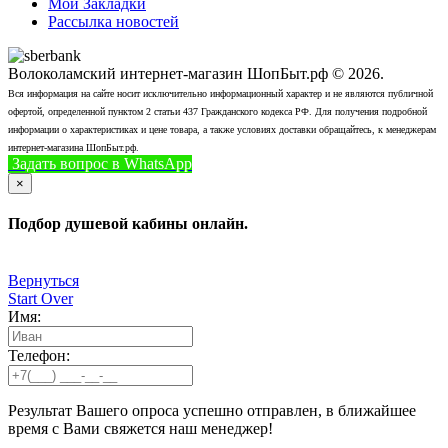
Мои Закладки
Рассылка новостей
Волоколамский интернет-магазин ШопБыт.рф © 2026.
Вся информация на сайте носит исключительно информационный характер и не являются публичной
офертой, определенной пунктом 2 статьи 437 Гражданского кодекса РФ. Для получения подробной
информации о характеристиках и цене товара, а также условиях доставки обращайтесь, к менеджерам
интернет-магазина ШопБыт.рф.
Задать вопрос в WhatsApp
+7 (926) 412-7408
Позвонить
×
Подбор душевой кабины онлайн.
Вернуться
Start Over
Имя:
Телефон:
Результат Вашего опроса успешно отправлен, в ближайшее
время с Вами свяжется наш менеджер!