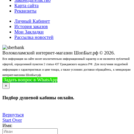
Законодательство
Карта сайта
Реквизиты
Личный Кабинет
История заказов
Мои Закладки
Рассылка новостей
Волоколамский интернет-магазин ШопБыт.рф © 2026.
Вся информация на сайте носит исключительно информационный характер и не являются публичной
офертой, определенной пунктом 2 статьи 437 Гражданского кодекса РФ. Для получения подробной
информации о характеристиках и цене товара, а также условиях доставки обращайтесь, к менеджерам
интернет-магазина ШопБыт.рф.
Задать вопрос в WhatsApp
+7 (926) 412-7408
Позвонить
×
Подбор душевой кабины онлайн.
Вернуться
Start Over
Имя: