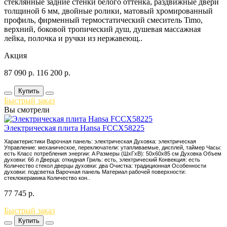
стеклянные задние стенки белого оттенка, раздвижные двери
толщиной 6 мм, двойные ролики, матовый хромированный
профиль, фирменный термостатический смеситель Timo,
верхний, боковой тропический душ, душевая массажная
лейка, полочка и ручки из нержавеющ..
Акция
87 090
р.
116 200
р.
Купить
Быстрый заказ
Вы смотрели
Электрическая плита Hansa FCCX58225
Характеристики Варочная панель: электрическая Духовка: электрическая
Управление: механическое, переключатели: утапливаемые, дисплей, таймер Часы:
есть Класс потребления энергии: A Размеры (ШхГхВ): 50x60x85 см Духовка Объем
духовки: 66 л Дверца: откидная Гриль: есть, электрический Конвекция: есть
Количество стекол дверцы духовки: два Очистка: традиционная Особенности
духовки: подсветка Варочная панель Материал рабочей поверхности:
стеклокерамика Количество кон..
77 745
р.
Быстрый заказ
Купить