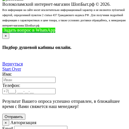
Волоколамский интернет-магазин ШопБыт.рф © 2026.
Вся информация на сайте носит исключительно информационный характер и не являются публичной
офертой, определенной пунктом 2 статьи 437 Гражданского кодекса РФ. Для получения подробной
информации о характеристиках и цене товара, а также условиях доставки обращайтесь, к менеджерам
интернет-магазина ШопБыт.рф.
Задать вопрос в WhatsApp
+7 (926) 412-7408
Позвонить
×
Подбор душевой кабины онлайн.
Вернуться
Start Over
Имя:
Телефон:
Результат Вашего опроса успешно отправлен, в ближайшее
время с Вами свяжется наш менеджер!
Авторизация
×
Email