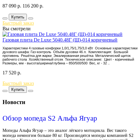
87 090
р.
116 200
р.
Купить
Быстрый заказ
Вы смотрели
Газовая плита De Luxe 5040.48Г (Щ)-014 коричневый
Характеристики 4 газовые конфорки 1,0/1,75/1,75/3,0 кВт Основные характеристики
духового шкафа: Газ-контроль Объём духовки 46 л. Комплектация: Большой
противень Решётка для жарки Эмалированная решётка Металлический щиток
рабочего стола Хозяйственный отсек Техническое описание: Цвет - коричневый
Размеры, мм - высота/ширина/глубина – 850/500/500 Вес, кг - 32 ..
17 520
р.
Быстрый заказ
Купить
Новости
Обзор мопеда S2 Альфа Ягуар
Мопеды Альфа Ягуар – это аналог лёгкого мотоцикла. Вес такого
мопеда немногим больше 80 кг. Производятся мопеды компанией S2