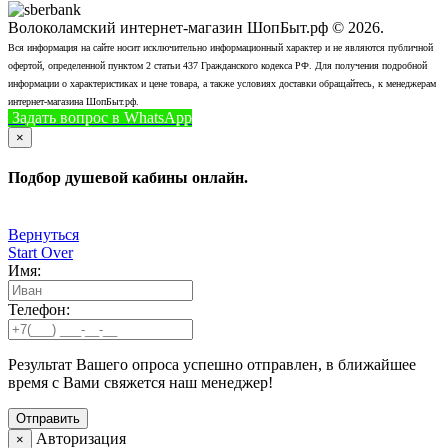
Волоколамский интернет-магазин ШопБыт.рф © 2026.
Вся информация на сайте носит исключительно информационный характер и не являются публичной
офертой, определенной пунктом 2 статьи 437 Гражданского кодекса РФ. Для получения подробной
информации о характеристиках и цене товара, а также условиях доставки обращайтесь, к менеджерам
интернет-магазина ШопБыт.рф.
Задать вопрос в WhatsApp
+7 (926) 412-7408
Позвонить
×
Подбор душевой кабины онлайн.
Вернуться
Start Over
Имя:
Телефон:
Результат Вашего опроса успешно отправлен, в ближайшее
время с Вами свяжется наш менеджер!
Авторизация
×