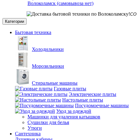
Волоколамск (самовывоза нет)
СО СКЛАДА
Категории
Бытовая техника
Холодильники
Морозильники
Стиральные машины
Газовые плиты
Электрические плиты
Настольные плиты
Посудомоечные машины
Уход за одеждой
Машинки для удаления катышков
Сушилки для белья
Утюги
Сантехника
Душевые кабины