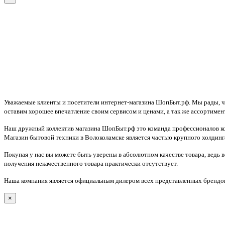
Уважаемые клиенты и посетители интернет-магазина ШопБыт.рф. Мы рады, что
оставим хорошее впечатление своим сервисом и ценами, а так же ассортимен
Наш дружный коллектив магазина ШопБыт.рф это команда профессионалов ко
Магазин бытовой техники в Волоколамске является частью крупного холдинга
Покупая у нас вы можете быть уверены в абсолютном качестве товара, ведь 
получения некачественного товара практически отсутствует.
Наша компания является официальным дилером всех представленных брендов
×