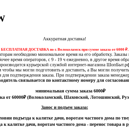
 W
Аккуратная доставка!
БЕСПЛАТНАЯ ДОСТАВКА по г. Волоколамск при сумме заказа от 6000
₽.
орам необходимо минимальное время на его обработку. Заказы 
бочее время операторов, с 9 - 19 ч ежедневно, в другое время обр
производится курьерской службой интернет-магазина ШопБыт.рф
м чтобы мы могли подготовить и доставить, а Вы могли получит
я для подтверждения заказа. При подтверждении заказа менедже
 водитель связывается по контактному номеру для согласован
минимальная сумма заказа 6000₽
вка от 60000₽ (Волоколамский, Шаховской, Лотошинский, Руз
Занос и подъем заказа:
ловии подъезда к калитке дачи, воротам частного дома по тве
 к калитке дачи, воротам частного дома - перенос товара в 