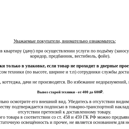
Уважаемые покупатели, внимательно ознакомьтесь:
квартиру (дачу) при осуществлении услуги по подъёму (заносу)
коридор, предбанник, вестибюль, фойе).
ки только в упаковке, если товар не проходит в дверные про
ом техники (по высоте, ширине и т.п) сотрудники службы доста
, коттеджа, дачи не производятся. Во избежание недоразумений,
Вывоз старой техники - от 400 до 600
₽.
льно осмотрите его внешний вид. Убедитесь в отсутствии види
еству подтверждается подписью в товарно-транспортной наклад
отсутствии претензий к доставленному товару.
о товара в соответствии со ст. 458 и 459 ГК РФ можно предъяви
статочную освещённость и прочее, не является основанием для 