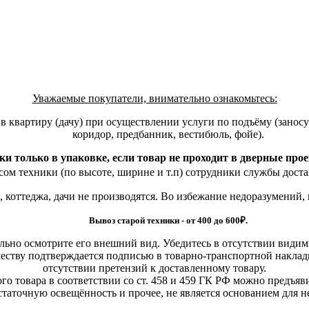
Уважаемые покупатели, внимательно ознакомьтесь:
квартиру (дачу) при осуществлении услуги по подъёму (заносу)
коридор, предбанник, вестибюль, фойе).
ки только в упаковке, если товар не проходит в дверные про
ом техники (по высоте, ширине и т.п) сотрудники службы доста
, коттеджа, дачи не производятся. Во избежание недоразумений,
Вывоз старой техники - от 400 до 600
₽.
льно осмотрите его внешний вид. Убедитесь в отсутствии види
еству подтверждается подписью в товарно-транспортной наклад
отсутствии претензий к доставленному товару.
о товара в соответствии со ст. 458 и 459 ГК РФ можно предъяви
статочную освещённость и прочее, не является основанием для 