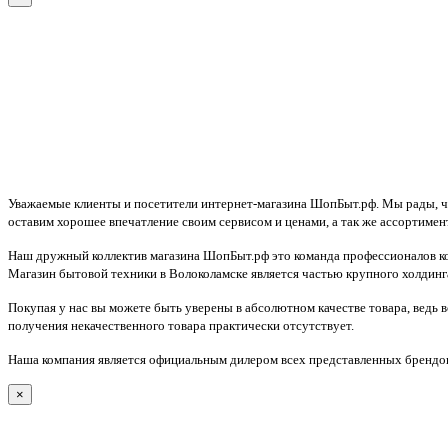
Уважаемые клиенты и посетители интернет-магазина ШопБыт.рф. Мы рады, что
оставим хорошее впечатление своим сервисом и ценами, а так же ассортимен
Наш дружный коллектив магазина ШопБыт.рф это команда профессионалов ко
Магазин бытовой техники в Волоколамске является частью крупного холдинга
Покупая у нас вы можете быть уверены в абсолютном качестве товара, ведь 
получения некачественного товара практически отсутствует.
Наша компания является официальным дилером всех представленных брендов
×