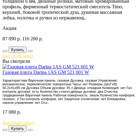
толщиной 6 мм, двойные ролики, матовый хромированный
профиль, фирменный термостатический смеситель Timo,
верхний, боковой тропический душ, душевая массажная
лейка, полочка и ручки из нержавеющ..
Акция
87 090
р.
116 200
р.
Купить
Быстрый заказ
Вы смотрели
Газовая плита Darina 1AS GM 521 001 W
Характеристики Варочная панель: газовая Духовка: газовая Управление:
механическое, переключатели: поворотные Часы: нет Размеры (ШхГхВ):
50.2x41x85 см Духовка Объем духовки: 45 л Дверца: откидная Конвекция: нет Газ-
контроль духовки: есть Количество стекол дверцы духовки: два Очистка:
традиционная Варочная панель Рабочая поверхность: эмаль Количество конфорок:
газовых: 2 Газ-контроль конфорок: нет Защитное отключение: нет Блокировка
панели управления: нет Осо..
17 080
р.
Быстрый заказ
Купить