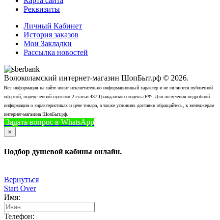
Карта сайта
Реквизиты
Личный Кабинет
История заказов
Мои Закладки
Рассылка новостей
Волоколамский интернет-магазин ШопБыт.рф © 2026.
Вся информация на сайте носит исключительно информационный характер и не являются публичной
офертой, определенной пунктом 2 статьи 437 Гражданского кодекса РФ. Для получения подробной
информации о характеристиках и цене товара, а также условиях доставки обращайтесь, к менеджерам
интернет-магазина ШопБыт.рф.
Задать вопрос в WhatsApp
+7 (926) 412-7408
Позвонить
×
Подбор душевой кабины онлайн.
Вернуться
Start Over
Имя:
Телефон: