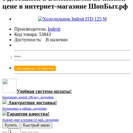
цене в интернет-магазине ШопБыт.рф
Производитель:
Indesit
Код товара:
53843
Доступность:
В наличии
23 615
р.
Доставим до: 12 Августа
Удобная система оплаты!
Наличными, картой, QR-код...подробнее
Аккуратная доставка!
Волоколамск и районы...подробнее
Гарантия качества!
Возврат денег в течении 14 дней...подробнее
Купить
Быстрый заказ