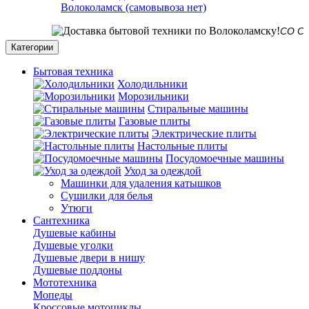
Волоколамск (самовывоза нет)
СО СКЛАДА 
Категории
Бытовая техника
Холодильники
Морозильники
Стиральные машины
Газовые плиты
Электрические плиты
Настольные плиты
Посудомоечные машины
Уход за одеждой
Машинки для удаления катышков
Сушилки для белья
Утюги
Сантехника
Душевые кабины
Душевые уголки
Душевые двери в нишу
Душевые поддоны
Мототехника
Мопеды
Кроссовые мотоциклы