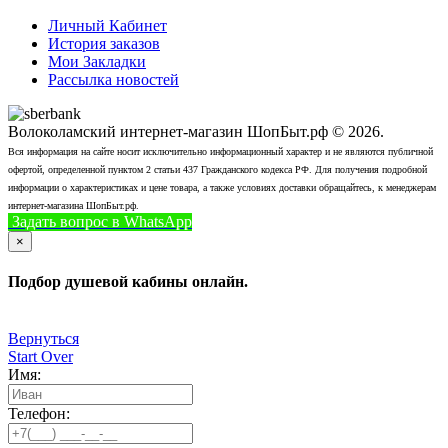
Личный Кабинет
История заказов
Мои Закладки
Рассылка новостей
Волоколамский интернет-магазин ШопБыт.рф © 2026.
Вся информация на сайте носит исключительно информационный характер и не являются публичной
офертой, определенной пунктом 2 статьи 437 Гражданского кодекса РФ. Для получения подробной
информации о характеристиках и цене товара, а также условиях доставки обращайтесь, к менеджерам
интернет-магазина ШопБыт.рф.
Задать вопрос в WhatsApp
+7 (926) 412-7408
Позвонить
×
Подбор душевой кабины онлайн.
Вернуться
Start Over
Имя:
Телефон: