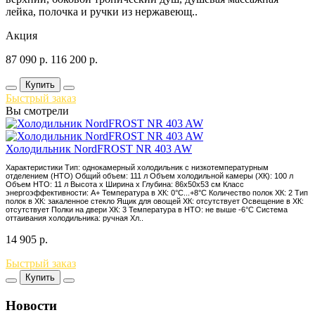
лейка, полочка и ручки из нержавеющ..
Акция
87 090
р.
116 200
р.
Купить
Быстрый заказ
Вы смотрели
Холодильник NordFROST NR 403 AW
Характеристики Тип: однокамерный холодильник с низкотемпературным
отделением (НТО) Общий объем: 111 л Объем холодильной камеры (ХК): 100 л
Объем НТО: 11 л Высота х Ширина х Глубина: 86x50x53 см Класс
энергоэффективности: A+ Температура в ХК: 0°С...+8°С Количество полок ХК: 2 Тип
полок в ХК: закаленное стекло Ящик для овощей ХК: отсутствует Освещение в ХК:
отсутствует Полки на двери ХК: 3 Температура в НТО: не выше -6°С Система
оттаивания холодильника: ручная Хл..
14 905
р.
Быстрый заказ
Купить
Новости