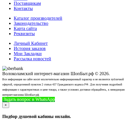
Поставщикам
Контакты
Каталог производителей
Законодательство
Карта сайта
Реквизиты
Личный Кабинет
История заказов
Мои Закладки
Рассылка новостей
Волоколамский интернет-магазин ШопБыт.рф © 2026.
Вся информация на сайте носит исключительно информационный характер и не являются публичной
офертой, определенной пунктом 2 статьи 437 Гражданского кодекса РФ. Для получения подробной
информации о характеристиках и цене товара, а также условиях доставки обращайтесь, к менеджерам
интернет-магазина ШопБыт.рф.
Задать вопрос в WhatsApp
+7 (926) 412-7408
Позвонить
×
Подбор душевой кабины онлайн.