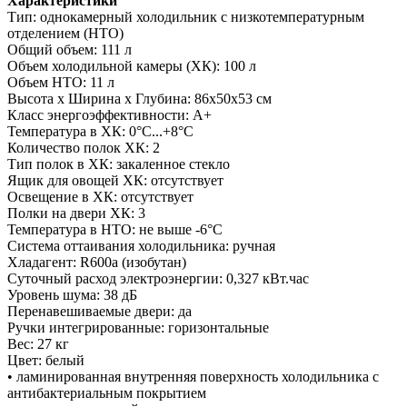
Характеристики
Тип: однокамерный холодильник с низкотемпературным
отделением (НТО)
Общий объем: 111 л
Объем холодильной камеры (ХК): 100 л
Объем НТО: 11 л
Высота х Ширина х Глубина: 86x50x53 см
Класс энергоэффективности: A+
Температура в ХК: 0°С...+8°С
Количество полок ХК: 2
Тип полок в ХК: закаленное стекло
Ящик для овощей ХК: отсутствует
Освещение в ХК: отсутствует
Полки на двери ХК: 3
Температура в НТО: не выше -6°С
Система оттаивания холодильника: ручная
Хладагент: R600a (изобутан)
Суточный расход электроэнергии: 0,327 кВт.час
Уровень шума: 38 дБ
Перенавешиваемые двери: да
Ручки интегрированные: горизонтальные
Вес: 27 кг
Цвет: белый
• ламинированная внутренняя поверхность холодильника с
антибактериальным покрытием