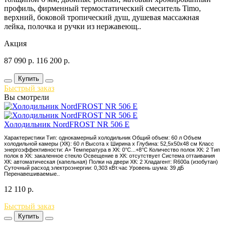
профиль, фирменный термостатический смеситель Timo,
верхний, боковой тропический душ, душевая массажная
лейка, полочка и ручки из нержавеющ..
Акция
87 090
р.
116 200
р.
Купить
Быстрый заказ
Вы смотрели
Холодильник NordFROST NR 506 E
Характеристики Тип: однокамерный холодильник Общий объем: 60 л Объем
холодильной камеры (ХК): 60 л Высота х Ширина х Глубина: 52,5x50x48 см Класс
энергоэффективности: A+ Температура в ХК: 0°С...+8°С Количество полок ХК: 2 Тип
полок в ХК: закаленное стекло Освещение в ХК: отсутствует Система оттаивания
ХК: автоматическая (капельная) Полки на двери ХК: 2 Хладагент: R600a (изобутан)
Суточный расход электроэнергии: 0,303 кВт.час Уровень шума: 39 дБ
Перенавешиваемые..
12 110
р.
Быстрый заказ
Купить