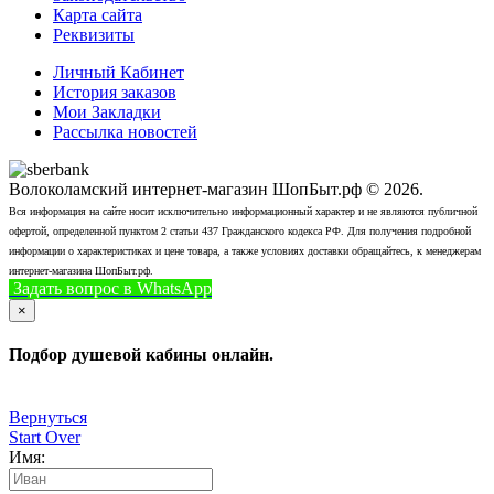
Карта сайта
Реквизиты
Личный Кабинет
История заказов
Мои Закладки
Рассылка новостей
Волоколамский интернет-магазин ШопБыт.рф © 2026.
Вся информация на сайте носит исключительно информационный характер и не являются публичной
офертой, определенной пунктом 2 статьи 437 Гражданского кодекса РФ. Для получения подробной
информации о характеристиках и цене товара, а также условиях доставки обращайтесь, к менеджерам
интернет-магазина ШопБыт.рф.
Задать вопрос в WhatsApp
+7 (926) 412-7408
Позвонить
×
Подбор душевой кабины онлайн.
Вернуться
Start Over
Имя: