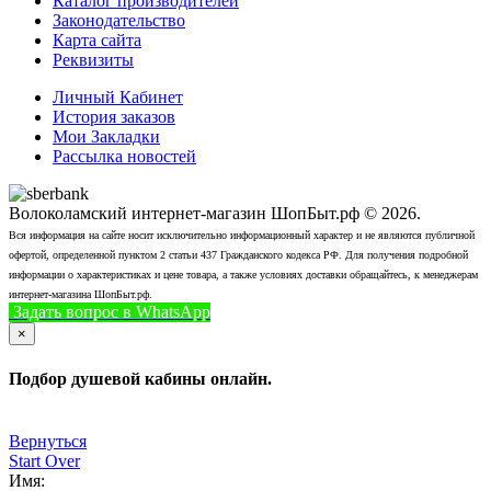
Каталог производителей
Законодательство
Карта сайта
Реквизиты
Личный Кабинет
История заказов
Мои Закладки
Рассылка новостей
Волоколамский интернет-магазин ШопБыт.рф © 2026.
Вся информация на сайте носит исключительно информационный характер и не являются публичной
офертой, определенной пунктом 2 статьи 437 Гражданского кодекса РФ. Для получения подробной
информации о характеристиках и цене товара, а также условиях доставки обращайтесь, к менеджерам
интернет-магазина ШопБыт.рф.
Задать вопрос в WhatsApp
+7 (926) 412-7408
Позвонить
×
Подбор душевой кабины онлайн.
Вернуться
Start Over
Имя: