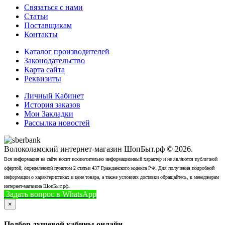
Связаться с нами
Статьи
Поставщикам
Контакты
Каталог производителей
Законодательство
Карта сайта
Реквизиты
Личный Кабинет
История заказов
Мои Закладки
Рассылка новостей
Волоколамский интернет-магазин ШопБыт.рф © 2026.
Вся информация на сайте носит исключительно информационный характер и не являются публичной
офертой, определенной пунктом 2 статьи 437 Гражданского кодекса РФ. Для получения подробной
информации о характеристиках и цене товара, а также условиях доставки обращайтесь, к менеджерам
интернет-магазина ШопБыт.рф.
Задать вопрос в WhatsApp
+7 (926) 412-7408
Позвонить
×
Подбор душевой кабины онлайн.