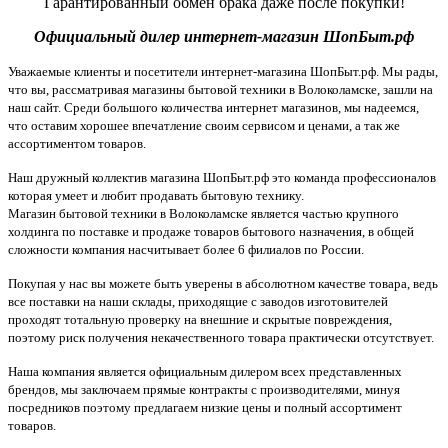
Гарантированный обмен брака даже после покупки!
Официальный дилер интернет-магазин ШопБыт.рф
Уважаемые клиенты и посетители интернет-магазина ШопБыт.рф. Мы рады,
что вы, рассматривая магазины бытовой техники в Волоколамске, зашли на
наш сайт. Среди большого количества интернет магазинов, мы надеемся,
что оставим хорошее впечатление своим сервисом и ценами, а так же
ассортиментом товаров.
Наш дружный коллектив магазина ШопБыт.рф это команда профессионалов
которая умеет и любит продавать бытовую технику.
Магазин бытовой техники в Волоколамске является частью крупного
холдинга по поставке и продаже товаров бытового назначения, в общей
сложности компания насчитывает более 6 филиалов по России.
Покупая у нас вы можете быть уверены в абсолютном качестве товара, ведь
все поставки на наши склады, приходящие с заводов изготовителей
проходят тотальную проверку на внешние и скрытые повреждения,
поэтому риск получения некачественного товара практически отсутствует.
Наша компания является официальным дилером всех представленных
брендов, мы заключаем прямые контракты с производителями, минуя
посредников поэтому предлагаем низкие цены и полный ассортимент
товаров.