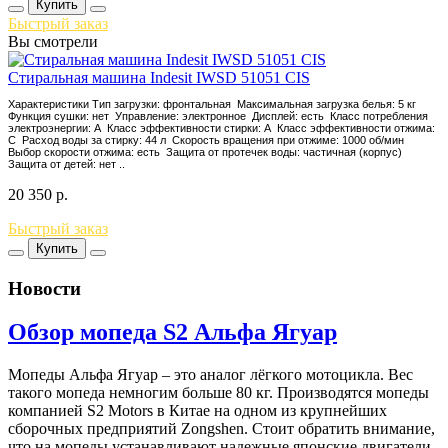
Купить
Быстрый заказ
Вы смотрели
Стиральная машина Indesit IWSD 51051 CIS
Характеристики Тип загрузки: фронтальная Максимальная загрузка белья: 5 кг
Функция сушки: нет Управление: электронное Дисплей: есть Класс потребления
электроэнергии: A Класс эффективности стирки: A Класс эффективности отжима:
C Расход воды за стирку: 44 л Скорость вращения при отжиме: 1000 об/мин
Выбор скорости отжима: есть Защита от протечек воды: частичная (корпус)
Защита от детей: нет ..
20 350
р.
Быстрый заказ
Купить
Новости
Обзор мопеда S2 Альфа Ягуар
Мопеды Альфа Ягуар – это аналог лёгкого мотоцикла. Вес
такого мопеда немногим больше 80 кг. Производятся мопеды
компанией S2 Motors в Китае на одном из крупнейших
сборочных предприятий Zongshen. Стоит обратить внимание,
что на мопеды устанавливают надежные японские двигатели