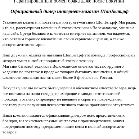
Гарантированный обмен брака даже после покупки!
Официальный дилер интернет-магазин ШопБыт.рф
Уважаемые клиенты и посетители интернет-магазина ШопБыт.рф. Мы рады,
что вы, рассматривая магазины бытовой техники в Волоколамске, зашли на
наш сайт. Среди большого количества интернет магазинов, мы надеемся,
что оставим хорошее впечатление своим сервисом и ценами, а так же
ассортиментом товаров.
Наш дружный коллектив магазина ШопБыт.рф это команда профессионалов
которая умеет и любит продавать бытовую технику.
Магазин бытовой техники в Волоколамске является частью крупного
холдинга по поставке и продаже товаров бытового назначения, в общей
сложности компания насчитывает более 6 филиалов по России.
Покупая у нас вы можете быть уверены в абсолютном качестве товара, ведь
все поставки на наши склады, приходящие с заводов изготовителей
проходят тотальную проверку на внешние и скрытые повреждения,
поэтому риск получения некачественного товара практически отсутствует.
Наша компания является официальным дилером всех представленных
брендов, мы заключаем прямые контракты с производителями, минуя
посредников поэтому предлагаем низкие цены и полный ассортимент
товаров.