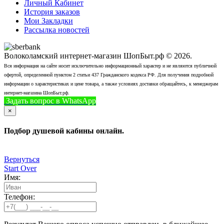
Личный Кабинет
История заказов
Мои Закладки
Рассылка новостей
Волоколамский интернет-магазин ШопБыт.рф © 2026.
Вся информация на сайте носит исключительно информационный характер и не являются публичной
офертой, определенной пунктом 2 статьи 437 Гражданского кодекса РФ. Для получения подробной
информации о характеристиках и цене товара, а также условиях доставки обращайтесь, к менеджерам
интернет-магазина ШопБыт.рф.
Задать вопрос в WhatsApp
+7 (926) 412-7408
Позвонить
×
Подбор душевой кабины онлайн.
Вернуться
Start Over
Имя:
Телефон: