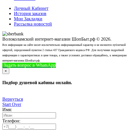
Личный Кабинет
История заказов
Мои Закладки
Рассылка новостей
Волоколамский интернет-магазин ШопБыт.рф © 2026.
Вся информация на сайте носит исключительно информационный характер и не являются публичной
офертой, определенной пунктом 2 статьи 437 Гражданского кодекса РФ. Для получения подробной
информации о характеристиках и цене товара, а также условиях доставки обращайтесь, к менеджерам
интернет-магазина ШопБыт.рф.
Задать вопрос в WhatsApp
+7 (926) 412-7408
Позвонить
×
Подбор душевой кабины онлайн.
Вернуться
Start Over
Имя:
Телефон: