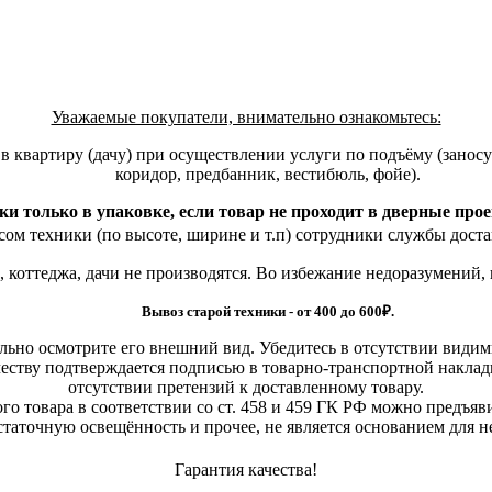
Уважаемые покупатели, внимательно ознакомьтесь:
квартиру (дачу) при осуществлении услуги по подъёму (заносу)
коридор, предбанник, вестибюль, фойе).
ки только в упаковке, если товар не проходит в дверные про
ом техники (по высоте, ширине и т.п) сотрудники службы доста
, коттеджа, дачи не производятся. Во избежание недоразумений,
Вывоз старой техники - от 400 до 600
₽.
льно осмотрите его внешний вид. Убедитесь в отсутствии види
еству подтверждается подписью в товарно-транспортной наклад
отсутствии претензий к доставленному товару.
о товара в соответствии со ст. 458 и 459 ГК РФ можно предъяви
статочную освещённость и прочее, не является основанием для 
Гарантия качества!