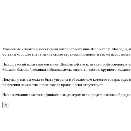
Уважаемые клиенты и посетители интернет-магазина ШопБыт.рф. Мы рады, что
оставим хорошее впечатление своим сервисом и ценами, а так же ассортимен
Наш дружный коллектив магазина ШопБыт.рф это команда профессионалов ко
Магазин бытовой техники в Волоколамске является частью крупного холдинга
Покупая у нас вы можете быть уверены в абсолютном качестве товара, ведь 
получения некачественного товара практически отсутствует.
Наша компания является официальным дилером всех представленных брендов
×