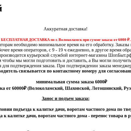
й
Аккуратная доставка!
БЕСПЛАТНАЯ ДОСТАВКА по г. Волоколамск при сумме заказа от 6000
₽.
орам необходимо минимальное время на его обработку. Заказы 
бочее время операторов, с 9 - 19 ч ежедневно, в другое время обр
производится курьерской службой интернет-магазина ШопБыт.рф
м чтобы мы могли подготовить и доставить, а Вы могли получит
я для подтверждения заказа. При подтверждении заказа менедже
 водитель связывается по контактному номеру для согласован
минимальная сумма заказа 6000₽
вка от 60000₽ (Волоколамский, Шаховской, Лотошинский, Руз
Занос и подъем заказа:
ловии подъезда к калитке дачи, воротам частного дома по тве
 к калитке дачи, воротам частного дома - перенос товара в 