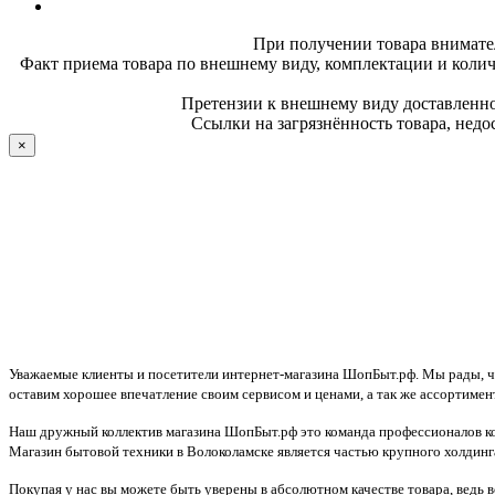
При получении товара внимате
Факт приема товара по внешнему виду, комплектации и колич
Претензии к внешнему виду доставленног
Ссылки на загрязнённость товара, недо
×
Уважаемые клиенты и посетители интернет-магазина ШопБыт.рф. Мы рады, что
оставим хорошее впечатление своим сервисом и ценами, а так же ассортимен
Наш дружный коллектив магазина ШопБыт.рф это команда профессионалов ко
Магазин бытовой техники в Волоколамске является частью крупного холдинга
Покупая у нас вы можете быть уверены в абсолютном качестве товара, ведь 