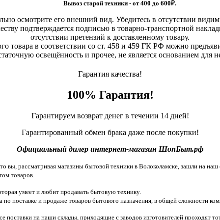
Вывоз старой техники - от 400 до 600
₽.
льно осмотрите его внешний вид. Убедитесь в отсутствии види
еству подтверждается подписью в товарно-транспортной наклад
отсутствии претензий к доставленному товару.
о товара в соответствии со ст. 458 и 459 ГК РФ можно предъяви
статочную освещённость и прочее, не является основанием для 
Гарантия качества!
100% Гарантия!
Гарантируем возврат денег в течении 14 дней!
Гарантированный обмен брака даже после покупки!
Официальный дилер интернет-магазин ШопБыт.рф
 вы, рассматривая магазины бытовой техники в Волоколамске, зашли на наш с
том товаров.
торая умеет и любит продавать бытовую технику.
 по поставке и продаже товаров бытового назначения, в общей сложности ком
все поставки на наши склады, приходящие с заводов изготовителей проходят 