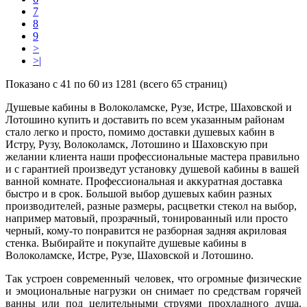
7
8
9
>
>|
Показано с 41 по 60 из 1281 (всего 65 страниц)
Душевые кабины в Волоколамске, Рузе, Истре, Шаховской и
Лотошино купить и доставить по всем указанным районам
стало легко и просто, помимо доставки душевых кабин в
Истру, Рузу, Волоколамск, Лотошино и Шаховскую при
желании клиента наши профессиональные мастера правильно
и с гарантией произведут установку душевой кабины в вашей
ванной комнате. Профессиональная и аккуратная доставка
быстро и в срок. Большой выбор душевых кабин разных
производителей, разные размеры, расцветки стекол на выбор,
например матовый, прозрачный, тонированный или просто
черный, кому-то понравится не разборная задняя акриловая
стенка. Выбирайте и покупайте душевые кабины в
Волоколамске, Истре, Рузе, Шаховской и Лотошино.
Так устроен современный человек, что огромные физические
и эмоциональные нагрузки он снимает по средствам горячей
ванны или под целительными струями прохладного душа.