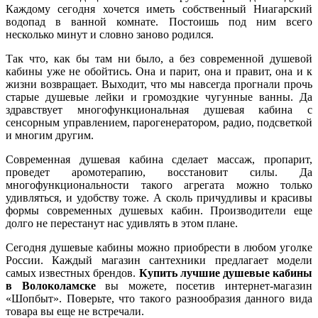
Каждому сегодня хочется иметь собственный Ниагарский
водопад в ванной комнате. Постоишь под ним всего
несколько минут и словно заново родился.
Так что, как бы там ни было, а без современной душевой
кабины уже не обойтись. Она и парит, она и правит, она и к
жизни возвращает. Выходит, что мы навсегда прогнали прочь
старые душевые лейки и громоздкие чугунные ванны. Да
здравствует многофункциональная душевая кабина с
сенсорным управлением, парогенератором, радио, подсветкой
и многим другим.
Современная душевая кабина сделает массаж, пропарит,
проведет аромотерапию, восстановит силы. Да
многофункциональности такого агрегата можно только
удивляться, и удобству тоже. А сколь причудливы и красивы
формы современных душевых кабин. Производители еще
долго не перестанут нас удивлять в этом плане.
Сегодня душевые кабины можно приобрести в любом уголке
России. Каждый магазин сантехники предлагает модели
самых известных брендов.
Купить лучшие душевые кабины
в Волоколамске
вы можете, посетив интернет-магазин
«Шопбыт». Поверьте, что такого разнообразия данного вида
товара вы еще не встречали.