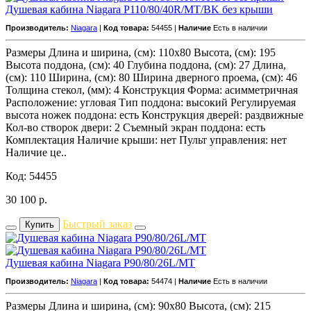
Душевая кабина Niagara P110/80/40R/MT/BK без крыши
Производитель:
Niagara
|
Код товара:
54455 |
Наличие
Есть в наличии
Размеры Длина и ширина, (см): 110x80 Высота, (см): 195
Высота поддона, (см): 40 Глубина поддона, (см): 27 Длина,
(см): 110 Ширина, (см): 80 Ширина дверного проема, (см): 46
Толщина стекол, (мм): 4 Конструкция Форма: асимметричная
Расположение: угловая Тип поддона: высокий Регулируемая
высота ножек поддона: есть Конструкция дверей: раздвижные
Кол-во створок двери: 2 Съемный экран поддона: есть
Комплектация Наличие крыши: нет Пульт управления: нет
Наличие це..
Код: 54455
30 100
р.
Быстрый заказ
Купить
Душевая кабина Niagara P90/80/26L/MT
Производитель:
Niagara
|
Код товара:
54474 |
Наличие
Есть в наличии
Размеры Длина и ширина, (см): 90x80 Высота, (см): 215