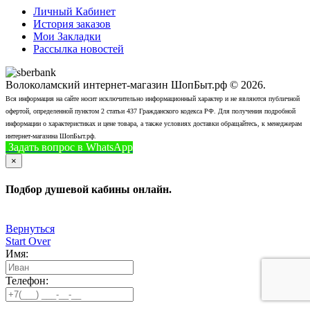
Личный Кабинет
История заказов
Мои Закладки
Рассылка новостей
Волоколамский интернет-магазин ШопБыт.рф © 2026.
Вся информация на сайте носит исключительно информационный характер и не являются публичной
офертой, определенной пунктом 2 статьи 437 Гражданского кодекса РФ. Для получения подробной
информации о характеристиках и цене товара, а также условиях доставки обращайтесь, к менеджерам
интернет-магазина ШопБыт.рф.
Задать вопрос в WhatsApp
+7 (926) 412-7408
Позвонить
×
Подбор душевой кабины онлайн.
Вернуться
Start Over
Имя:
Телефон: