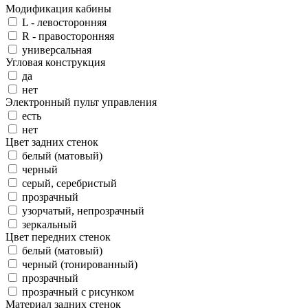
Модификация кабины
L - левосторонняя
R - правосторонняя
универсальная
Угловая конструкция
да
нет
Электронный пульт управления
есть
нет
Цвет задних стенок
белый (матовый)
черный
серый, серебристый
прозрачный
узорчатый, непрозрачный
зеркальный
Цвет передних стенок
белый (матовый)
черный (тонированный)
прозрачный
прозрачный с рисунком
Материал задних стенок