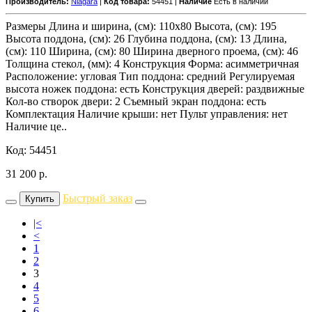
Производитель:
Niagara
|
Код товара:
54451 |
Наличие
Есть в наличии
Размеры Длина и ширина, (см): 110x80 Высота, (см): 195
Высота поддона, (см): 26 Глубина поддона, (см): 13 Длина,
(см): 110 Ширина, (см): 80 Ширина дверного проема, (см): 46
Толщина стекол, (мм): 4 Конструкция Форма: асимметричная
Расположение: угловая Тип поддона: средний Регулируемая
высота ножек поддона: есть Конструкция дверей: раздвижные
Кол-во створок двери: 2 Съемный экран поддона: есть
Комплектация Наличие крыши: нет Пульт управления: нет
Наличие це..
Код: 54451
31 200
р.
Быстрый заказ
Купить
|<
<
1
2
3
4
5
6