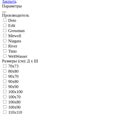
Закрыть
Параметры
Производитель
Deto
Erlit
Grossman
Mirwell
Niagara
River
Timo
WeltWasser
Размеры (см): Д x Ш
70x73
80x80
90x70
90x80
90x90
100x100
100x70
100x80
100x90
110x110