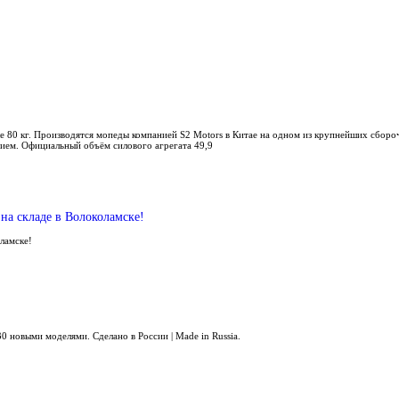
е 80 кг. Производятся мопеды компанией S2 Motors в Китае на одном из крупнейших сбор
ием. Официальный объём силового агрегата 49,9
на складе в Волоколамске!
оламске!
0 новыми моделями. Сделано в России | Made in Russia.