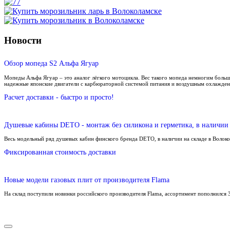
Новости
Обзор мопеда S2 Альфа Ягуар
Мопеды Альфа Ягуар – это аналог лёгкого мотоцикла. Вес такого мопеда немногим больш
надежные японские двигатели с карбюраторной системой питания и воздушным охлажден
Расчет доставки - быстро и просто!
Душевые кабины DETO - монтаж без силикона и герметика, в наличии 
Весь модельный ряд душевых кабин финского бренда DETO, в наличии на складе в Волок
Фиксированная стоимость доставки
Новые модели газовых плит от производителя Flama
На склад поступили новинки российского производителя Flama, ассортимент пополнился 3