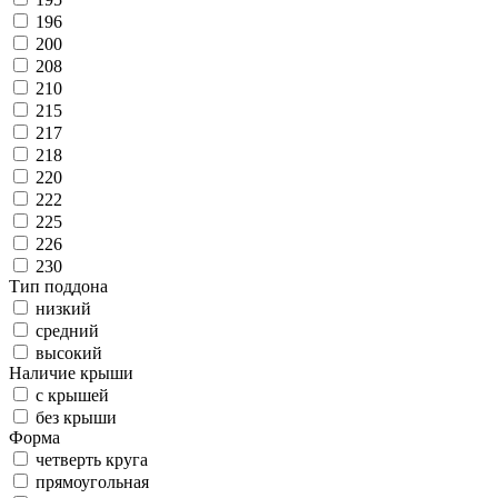
196
200
208
210
215
217
218
220
222
225
226
230
Тип поддона
низкий
средний
высокий
Наличие крыши
с крышей
без крыши
Форма
четверть круга
прямоугольная