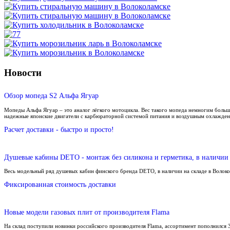
Новости
Обзор мопеда S2 Альфа Ягуар
Мопеды Альфа Ягуар – это аналог лёгкого мотоцикла. Вес такого мопеда немногим больш
надежные японские двигатели с карбюраторной системой питания и воздушным охлажден
Расчет доставки - быстро и просто!
Душевые кабины DETO - монтаж без силикона и герметика, в наличии 
Весь модельный ряд душевых кабин финского бренда DETO, в наличии на складе в Волок
Фиксированная стоимость доставки
Новые модели газовых плит от производителя Flama
На склад поступили новинки российского производителя Flama, ассортимент пополнился 3