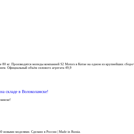
е 80 кг. Производятся мопеды компанией S2 Motors в Китае на одном из крупнейших сбор
ием. Официальный объём силового агрегата 49,9
на складе в Волоколамске!
оламске!
0 новыми моделями. Сделано в России | Made in Russia.