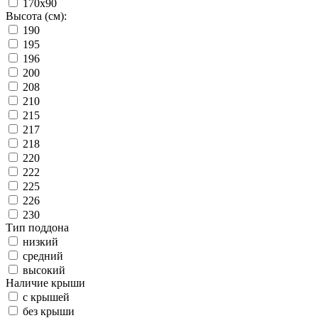
170x90
Высота (см):
190
195
196
200
208
210
215
217
218
220
222
225
226
230
Тип поддона
низкий
средний
высокий
Наличие крыши
с крышей
без крыши