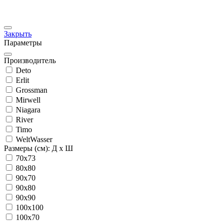
Закрыть
Параметры
Производитель
Deto
Erlit
Grossman
Mirwell
Niagara
River
Timo
WeltWasser
Размеры (см): Д x Ш
70x73
80x80
90x70
90x80
90x90
100x100
100x70