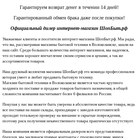
Гарантируем возврат денег в течении 14 дней!
Гарантированный обмен брака даже после покупки!
Официальный дилер интернет-магазин ШопБыт.рф
Уважаемые клиенты и посетители интернет-магазина ШопБыт.рф. Мы рады,
что вы, рассматривая магазины бытовой техники в Волоколамске, зашли на
наш сайт. Среди большого количества интернет магазинов, мы надеемся,
что оставим хорошее впечатление своим сервисом и ценами, а так же
ассортиментом товаров.
Наш дружный коллектив магазина ШопБыт.рф это команда профессионалов
которая умеет и любит продавать бытовую технику.
Магазин бытовой техники в Волоколамске является частью крупного
холдинга по поставке и продаже товаров бытового назначения, в общей
сложности компания насчитывает более 6 филиалов по России.
Покупая у нас вы можете быть уверены в абсолютном качестве товара, ведь
все поставки на наши склады, приходящие с заводов изготовителей
проходят тотальную проверку на внешние и скрытые повреждения,
поэтому риск получения некачественного товара практически отсутствует.
Наша компания является официальным дилером всех представленных
брендов, мы заключаем прямые контракты с производителями, минуя