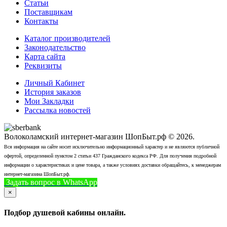
Статьи
Поставщикам
Контакты
Каталог производителей
Законодательство
Карта сайта
Реквизиты
Личный Кабинет
История заказов
Мои Закладки
Рассылка новостей
Волоколамский интернет-магазин ШопБыт.рф © 2026.
Вся информация на сайте носит исключительно информационный характер и не являются публичной
офертой, определенной пунктом 2 статьи 437 Гражданского кодекса РФ. Для получения подробной
информации о характеристиках и цене товара, а также условиях доставки обращайтесь, к менеджерам
интернет-магазина ШопБыт.рф.
Задать вопрос в WhatsApp
+7 (926) 412-7408
Позвонить
×
Подбор душевой кабины онлайн.