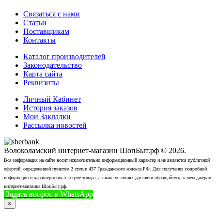
Связаться с нами
Статьи
Поставщикам
Контакты
Каталог производителей
Законодательство
Карта сайта
Реквизиты
Личный Кабинет
История заказов
Мои Закладки
Рассылка новостей
Волоколамский интернет-магазин ШопБыт.рф © 2026.
Вся информация на сайте носит исключительно информационный характер и не являются публичной
офертой, определенной пунктом 2 статьи 437 Гражданского кодекса РФ. Для получения подробной
информации о характеристиках и цене товара, а также условиях доставки обращайтесь, к менеджерам
интернет-магазина ШопБыт.рф.
Задать вопрос в WhatsApp
+7 (926) 412-7408
Позвонить
×