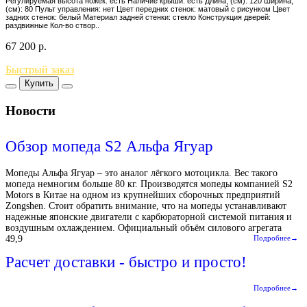
Регулируемая высота ножек: есть Наличие крыши: есть Длина, (см): 120 Ширина,
(см): 80 Пульт управления: нет Цвет передних стенок: матовый с рисунком Цвет
задних стенок: белый Материал задней стенки: стекло Конструкция дверей:
раздвижные Кол-во створ..
67 200
р.
Быстрый заказ
Купить
Новости
Обзор мопеда S2 Альфа Ягуар
Мопеды Альфа Ягуар – это аналог лёгкого мотоцикла. Вес такого
мопеда немногим больше 80 кг. Производятся мопеды компанией S2
Motors в Китае на одном из крупнейших сборочных предприятий
Zongshen. Стоит обратить внимание, что на мопеды устанавливают
надежные японские двигатели с карбюраторной системой питания и
воздушным охлаждением. Официальный объём силового агрегата
49,9
Подробнее→
Расчет доставки - быстро и просто!
Подробнее→