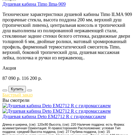
Душевая кабина Timo Ilma-909
Технические характеристики душевой кабины Timo ILMA 909
прозрачные стекла, высота поддона 200 мм, верхний душ
(тропический ливень), центральная консоль и тропический
душ выполнены из полированной нержавеющей стали,
стеклянные задние стенки белого оттенка, раздвижные двери
толщиной 6 мм, двойные ролики, матовый хромированный
профиль, фирменный термостатический смеситель Timo,
верхний, боковой тропический душ, душевая массажная
лейка, полочка и ручки из нержавеющ..
Акция
87 090
р.
116 200
р.
Купить
Быстрый заказ
Вы смотрели
Душевая кабина Deto EM2712 R с гидромассажем
Длина и ширина, (см): 120x80 Высота, (см): 220 Наличие поддона: есть Форма:
асимметричная Ориентация: R-правосторонняя Расположение: угловая Тип
поддона: средний Высота поддона, (см): 27 Глубина поддона, (см): 15