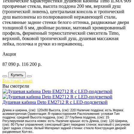
Технические характеристики душевой кабины Timo ILMA 909
прозрачные стекла, высота поддона 200 мм, верхний душ
(тропический ливень), центральная консоль и тропический
душ выполнены из полированной нержавеющей стали,
стеклянные задние стенки белого оттенка, раздвижные двери
толщиной 6 мм, двойные ролики, матовый хромированный
профиль, фирменный термостатический смеситель Timo,
верхний, боковой тропический душ, душевая массажная
лейка, полочка и ручки из нержавеющ..
Акция
87 090
р.
116 200
р.
Купить
Быстрый заказ
Вы смотрели
Душевая кабина Deto EM2712 R с LED-подсветкой
Длина и ширина, (см): 120x80 Высота, (см): 220 Наличие поддона: есть Форма:
асимметричная Ориентация: R-правосторонняя Расположение: угловая Тип
поддона: средний Высота поддона, (см): 27 Глубина поддона, (см): 15
Регулируемая высота ножек: есть Наличие крыши: есть Длина, (см): 120 Ширина,
(см): 80 Пульт управления: сенсорный Цвет передних стенок: матовый с рисунком
Цвет задних стенок: белый Материал задней стенки: стекло Конструкция дверей:
раздвижные Кол-во..