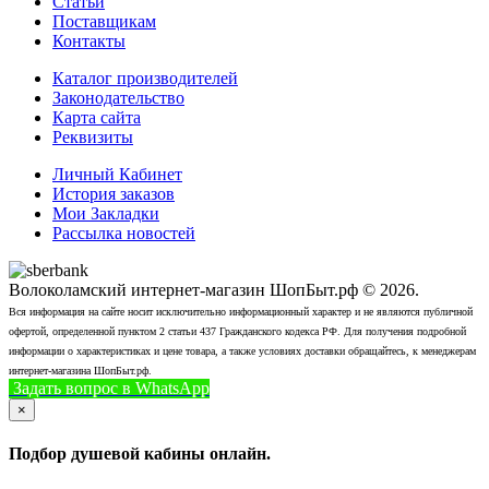
Статьи
Поставщикам
Контакты
Каталог производителей
Законодательство
Карта сайта
Реквизиты
Личный Кабинет
История заказов
Мои Закладки
Рассылка новостей
Волоколамский интернет-магазин ШопБыт.рф © 2026.
Вся информация на сайте носит исключительно информационный характер и не являются публичной
офертой, определенной пунктом 2 статьи 437 Гражданского кодекса РФ. Для получения подробной
информации о характеристиках и цене товара, а также условиях доставки обращайтесь, к менеджерам
интернет-магазина ШопБыт.рф.
Задать вопрос в WhatsApp
+7 (926) 412-7408
Позвонить
×
Подбор душевой кабины онлайн.