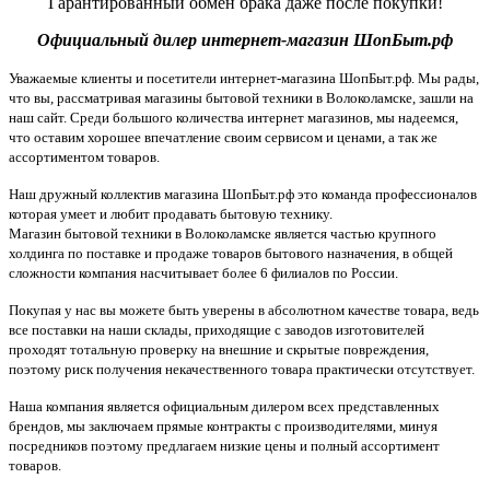
Гарантированный обмен брака даже после покупки!
Официальный дилер интернет-магазин ШопБыт.рф
Уважаемые клиенты и посетители интернет-магазина ШопБыт.рф. Мы рады,
что вы, рассматривая магазины бытовой техники в Волоколамске, зашли на
наш сайт. Среди большого количества интернет магазинов, мы надеемся,
что оставим хорошее впечатление своим сервисом и ценами, а так же
ассортиментом товаров.
Наш дружный коллектив магазина ШопБыт.рф это команда профессионалов
которая умеет и любит продавать бытовую технику.
Магазин бытовой техники в Волоколамске является частью крупного
холдинга по поставке и продаже товаров бытового назначения, в общей
сложности компания насчитывает более 6 филиалов по России.
Покупая у нас вы можете быть уверены в абсолютном качестве товара, ведь
все поставки на наши склады, приходящие с заводов изготовителей
проходят тотальную проверку на внешние и скрытые повреждения,
поэтому риск получения некачественного товара практически отсутствует.
Наша компания является официальным дилером всех представленных
брендов, мы заключаем прямые контракты с производителями, минуя
посредников поэтому предлагаем низкие цены и полный ассортимент
товаров.