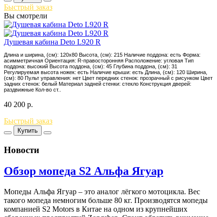
Быстрый заказ
Вы смотрели
Душевая кабина Deto L920 R
Длина и ширина, (см): 120x80 Высота, (см): 215 Наличие поддона: есть Форма:
асимметричная Ориентация: R-правосторонняя Расположение: угловая Тип
поддона: высокий Высота поддона, (см): 45 Глубина поддона, (см): 31
Регулируемая высота ножек: есть Наличие крыши: есть Длина, (см): 120 Ширина,
(см): 80 Пульт управления: нет Цвет передних стенок: прозрачный с рисунком Цвет
задних стенок: белый Материал задней стенки: стекло Конструкция дверей:
раздвижные Кол-во ст..
40 200
р.
Быстрый заказ
Купить
Новости
Обзор мопеда S2 Альфа Ягуар
Мопеды Альфа Ягуар – это аналог лёгкого мотоцикла. Вес
такого мопеда немногим больше 80 кг. Производятся мопеды
компанией S2 Motors в Китае на одном из крупнейших