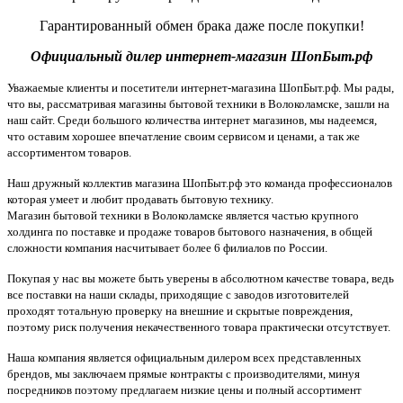
Гарантированный обмен брака даже после покупки!
Официальный дилер интернет-магазин ШопБыт.рф
Уважаемые клиенты и посетители интернет-магазина ШопБыт.рф. Мы рады,
что вы, рассматривая магазины бытовой техники в Волоколамске, зашли на
наш сайт. Среди большого количества интернет магазинов, мы надеемся,
что оставим хорошее впечатление своим сервисом и ценами, а так же
ассортиментом товаров.
Наш дружный коллектив магазина ШопБыт.рф это команда профессионалов
которая умеет и любит продавать бытовую технику.
Магазин бытовой техники в Волоколамске является частью крупного
холдинга по поставке и продаже товаров бытового назначения, в общей
сложности компания насчитывает более 6 филиалов по России.
Покупая у нас вы можете быть уверены в абсолютном качестве товара, ведь
все поставки на наши склады, приходящие с заводов изготовителей
проходят тотальную проверку на внешние и скрытые повреждения,
поэтому риск получения некачественного товара практически отсутствует.
Наша компания является официальным дилером всех представленных
брендов, мы заключаем прямые контракты с производителями, минуя
посредников поэтому предлагаем низкие цены и полный ассортимент