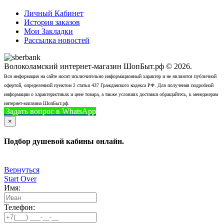
Личный Кабинет
История заказов
Мои Закладки
Рассылка новостей
Волоколамский интернет-магазин ШопБыт.рф © 2026.
Вся информация на сайте носит исключительно информационный характер и не являются публичной
офертой, определенной пунктом 2 статьи 437 Гражданского кодекса РФ. Для получения подробной
информации о характеристиках и цене товара, а также условиях доставки обращайтесь, к менеджерам
интернет-магазина ШопБыт.рф.
Задать вопрос в WhatsApp
+7 (926) 412-7408
Позвонить
×
Подбор душевой кабины онлайн.
Вернуться
Start Over
Имя:
Телефон: