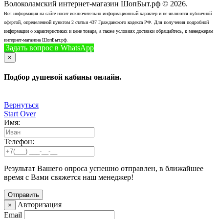
Волоколамский интернет-магазин ШопБыт.рф © 2026.
Вся информация на сайте носит исключительно информационный характер и не являются публичной
офертой, определенной пунктом 2 статьи 437 Гражданского кодекса РФ. Для получения подробной
информации о характеристиках и цене товара, а также условиях доставки обращайтесь, к менеджерам
интернет-магазина ШопБыт.рф.
Задать вопрос в WhatsApp
+7 (926) 412-7408
Позвонить
×
Подбор душевой кабины онлайн.
Вернуться
Start Over
Имя:
Телефон:
Результат Вашего опроса успешно отправлен, в ближайшее
время с Вами свяжется наш менеджер!
Авторизация
×
Email