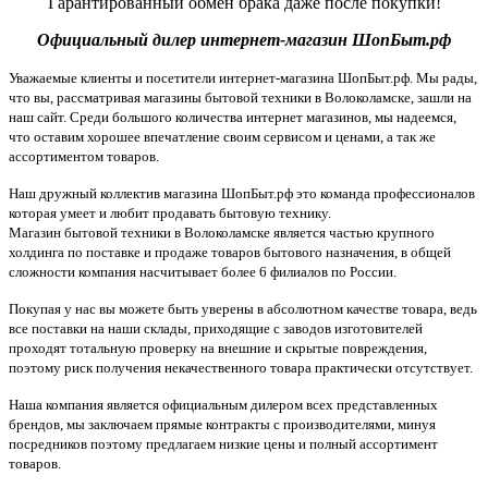
Гарантированный обмен брака даже после покупки!
Официальный дилер интернет-магазин ШопБыт.рф
Уважаемые клиенты и посетители интернет-магазина ШопБыт.рф. Мы рады,
что вы, рассматривая магазины бытовой техники в Волоколамске, зашли на
наш сайт. Среди большого количества интернет магазинов, мы надеемся,
что оставим хорошее впечатление своим сервисом и ценами, а так же
ассортиментом товаров.
Наш дружный коллектив магазина ШопБыт.рф это команда профессионалов
которая умеет и любит продавать бытовую технику.
Магазин бытовой техники в Волоколамске является частью крупного
холдинга по поставке и продаже товаров бытового назначения, в общей
сложности компания насчитывает более 6 филиалов по России.
Покупая у нас вы можете быть уверены в абсолютном качестве товара, ведь
все поставки на наши склады, приходящие с заводов изготовителей
проходят тотальную проверку на внешние и скрытые повреждения,
поэтому риск получения некачественного товара практически отсутствует.
Наша компания является официальным дилером всех представленных
брендов, мы заключаем прямые контракты с производителями, минуя
посредников поэтому предлагаем низкие цены и полный ассортимент
товаров.