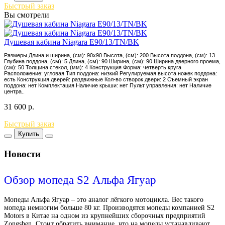
Быстрый заказ
Вы смотрели
Душевая кабина Niagara E90/13/TN/BK
Размеры Длина и ширина, (см): 90x90 Высота, (см): 200 Высота поддона, (см): 13
Глубина поддона, (см): 5 Длина, (см): 90 Ширина, (см): 90 Ширина дверного проема,
(см): 50 Толщина стекол, (мм): 4 Конструкция Форма: четверть круга
Расположение: угловая Тип поддона: низкий Регулируемая высота ножек поддона:
есть Конструкция дверей: раздвижные Кол-во створок двери: 2 Съемный экран
поддона: нет Комплектация Наличие крыши: нет Пульт управления: нет Наличие
центра..
31 600
р.
Быстрый заказ
Купить
Новости
Обзор мопеда S2 Альфа Ягуар
Мопеды Альфа Ягуар – это аналог лёгкого мотоцикла. Вес такого
мопеда немногим больше 80 кг. Производятся мопеды компанией S2
Motors в Китае на одном из крупнейших сборочных предприятий
Zongshen. Стоит обратить внимание, что на мопеды устанавливают