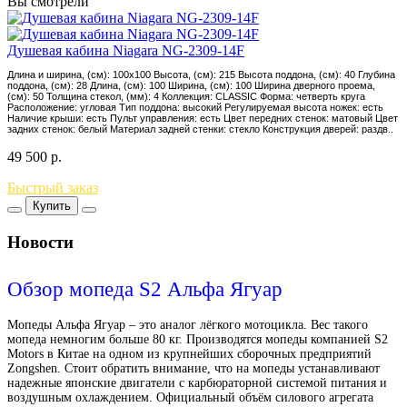
Вы смотрели
Душевая кабина Niagara NG-2309-14F
Длина и ширина, (см): 100x100 Высота, (см): 215 Высота поддона, (см): 40 Глубина
поддона, (см): 28 Длина, (см): 100 Ширина, (см): 100 Ширина дверного проема,
(см): 50 Толщина стекол, (мм): 4 Коллекция: CLASSIC Форма: четверть круга
Расположение: угловая Тип поддона: высокий Регулируемая высота ножек: есть
Наличие крыши: есть Пульт управления: есть Цвет передних стенок: матовый Цвет
задних стенок: белый Материал задней стенки: стекло Конструкция дверей: раздв..
49 500
р.
Быстрый заказ
Купить
Новости
Обзор мопеда S2 Альфа Ягуар
Мопеды Альфа Ягуар – это аналог лёгкого мотоцикла. Вес такого
мопеда немногим больше 80 кг. Производятся мопеды компанией S2
Motors в Китае на одном из крупнейших сборочных предприятий
Zongshen. Стоит обратить внимание, что на мопеды устанавливают
надежные японские двигатели с карбюраторной системой питания и
воздушным охлаждением. Официальный объём силового агрегата