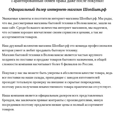
Гарантированный обмен брака даже после покупки!
Официальный дилер интернет-магазин ШопБыт.рф
Уважаемые клиенты и посетители интернет-магазина ШопБыт.рф. Мы рады,
что вы, рассматривая магазины бытовой техники в Волоколамске, зашли на
наш сайт. Среди большого количества интернет магазинов, мы надеемся,
что оставим хорошее впечатление своим сервисом и ценами, а так же
ассортиментом товаров.
Наш дружный коллектив магазина ШопБыт.рф это команда профессионалов
которая умеет и любит продавать бытовую технику.
Магазин бытовой техники в Волоколамске является частью крупного
холдинга по поставке и продаже товаров бытового назначения, в общей
сложности компания насчитывает более 6 филиалов по России.
Покупая у нас вы можете быть уверены в абсолютном качестве товара, ведь
все поставки на наши склады, приходящие с заводов изготовителей
проходят тотальную проверку на внешние и скрытые повреждения,
поэтому риск получения некачественного товара практически отсутствует.
Наша компания является официальным дилером всех представленных
брендов, мы заключаем прямые контракты с производителями, минуя
посредников поэтому предлагаем низкие цены и полный ассортимент
товаров.