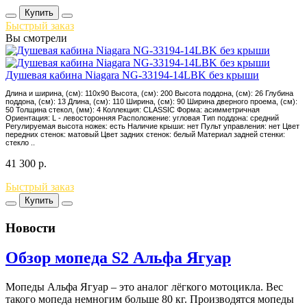
Купить
Быстрый заказ
Вы смотрели
Душевая кабина Niagara NG-33194-14LBK без крыши
Длина и ширина, (см): 110x90 Высота, (см): 200 Высота поддона, (см): 26 Глубина
поддона, (см): 13 Длина, (см): 110 Ширина, (см): 90 Ширина дверного проема, (см):
50 Толщина стекол, (мм): 4 Коллекция: CLASSIC Форма: асимметричная
Ориентация: L - левосторонняя Расположение: угловая Тип поддона: средний
Регулируемая высота ножек: есть Наличие крыши: нет Пульт управления: нет Цвет
передних стенок: матовый Цвет задних стенок: белый Материал задней стенки:
стекло ..
41 300
р.
Быстрый заказ
Купить
Новости
Обзор мопеда S2 Альфа Ягуар
Мопеды Альфа Ягуар – это аналог лёгкого мотоцикла. Вес
такого мопеда немногим больше 80 кг. Производятся мопеды