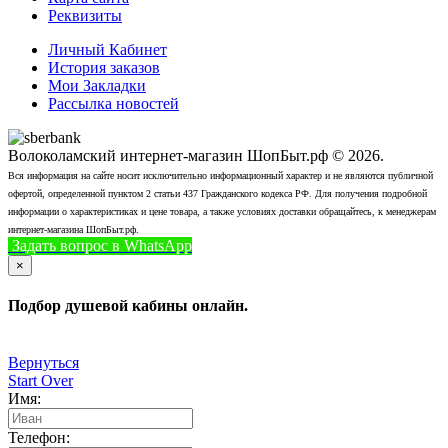
Реквизиты
Личный Кабинет
История заказов
Мои Закладки
Рассылка новостей
Волоколамский интернет-магазин ШопБыт.рф © 2026.
Вся информация на сайте носит исключительно информационный характер и не являются публичной
офертой, определенной пунктом 2 статьи 437 Гражданского кодекса РФ. Для получения подробной
информации о характеристиках и цене товара, а также условиях доставки обращайтесь, к менеджерам
интернет-магазина ШопБыт.рф.
Задать вопрос в WhatsApp
+7 (926) 412-7408
Позвонить
×
Подбор душевой кабины онлайн.
Вернуться
Start Over
Имя:
Телефон: