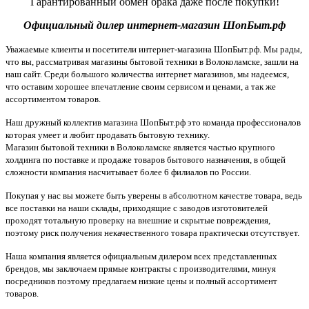
Гарантированный обмен брака даже после покупки!
Официальный дилер интернет-магазин ШопБыт.рф
Уважаемые клиенты и посетители интернет-магазина ШопБыт.рф. Мы рады,
что вы, рассматривая магазины бытовой техники в Волоколамске, зашли на
наш сайт. Среди большого количества интернет магазинов, мы надеемся,
что оставим хорошее впечатление своим сервисом и ценами, а так же
ассортиментом товаров.
Наш дружный коллектив магазина ШопБыт.рф это команда профессионалов
которая умеет и любит продавать бытовую технику.
Магазин бытовой техники в Волоколамске является частью крупного
холдинга по поставке и продаже товаров бытового назначения, в общей
сложности компания насчитывает более 6 филиалов по России.
Покупая у нас вы можете быть уверены в абсолютном качестве товара, ведь
все поставки на наши склады, приходящие с заводов изготовителей
проходят тотальную проверку на внешние и скрытые повреждения,
поэтому риск получения некачественного товара практически отсутствует.
Наша компания является официальным дилером всех представленных
брендов, мы заключаем прямые контракты с производителями, минуя
посредников поэтому предлагаем низкие цены и полный ассортимент
товаров.