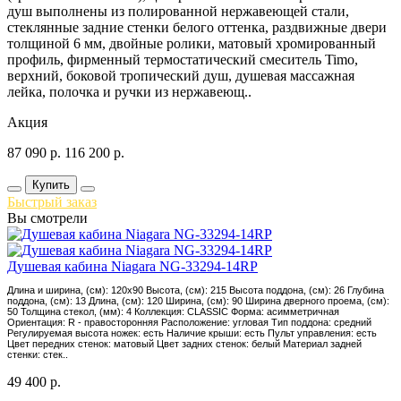
душ выполнены из полированной нержавеющей стали,
стеклянные задние стенки белого оттенка, раздвижные двери
толщиной 6 мм, двойные ролики, матовый хромированный
профиль, фирменный термостатический смеситель Timo,
верхний, боковой тропический душ, душевая массажная
лейка, полочка и ручки из нержавеющ..
Акция
87 090
р.
116 200
р.
Купить
Быстрый заказ
Вы смотрели
Душевая кабина Niagara NG-33294-14RP
Длина и ширина, (см): 120x90 Высота, (см): 215 Высота поддона, (см): 26 Глубина
поддона, (см): 13 Длина, (см): 120 Ширина, (см): 90 Ширина дверного проема, (см):
50 Толщина стекол, (мм): 4 Коллекция: CLASSIC Форма: асимметричная
Ориентация: R - правосторонняя Расположение: угловая Тип поддона: средний
Регулируемая высота ножек: есть Наличие крыши: есть Пульт управления: есть
Цвет передних стенок: матовый Цвет задних стенок: белый Материал задней
стенки: стек..
49 400
р.