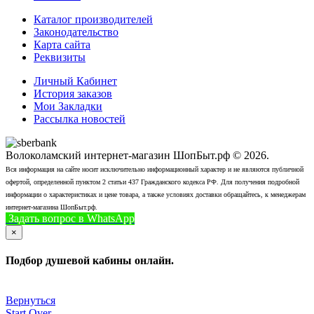
Каталог производителей
Законодательство
Карта сайта
Реквизиты
Личный Кабинет
История заказов
Мои Закладки
Рассылка новостей
Волоколамский интернет-магазин ШопБыт.рф © 2026.
Вся информация на сайте носит исключительно информационный характер и не являются публичной
офертой, определенной пунктом 2 статьи 437 Гражданского кодекса РФ. Для получения подробной
информации о характеристиках и цене товара, а также условиях доставки обращайтесь, к менеджерам
интернет-магазина ШопБыт.рф.
Задать вопрос в WhatsApp
+7 (926) 412-7408
Позвонить
×
Подбор душевой кабины онлайн.
Вернуться
Start Over