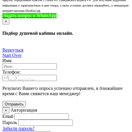
офертой, определенной пунктом 2 статьи 437 Гражданского кодекса РФ. Для получения подробной
информации о характеристиках и цене товара, а также условиях доставки обращайтесь, к менеджерам
интернет-магазина ШопБыт.рф.
Задать вопрос в WhatsApp
+7 (926) 412-7408
Позвонить
×
Подбор душевой кабины онлайн.
Вернуться
Start Over
Имя:
Телефон:
Результат Вашего опроса успешно отправлен, в ближайшее
время с Вами свяжется наш менеджер!
Авторизация
×
Email
Пароль
Забыли пароль?