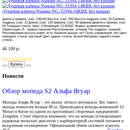
Душевая кабина Niagara NG-33394-14RBK без крыши
Длина и ширина, (см): 130x90 Высота, (см): 200 Высота поддона, (см): 26 Глубина
поддона, (см): 13 Длина, (см): 130 Ширина, (см): 90 Ширина дверного проема, (см):
50 Толщина стекол, (мм): 4 Коллекция: CLASSIC Форма: асимметричная
Ориентация: R - правосторонняя Расположение: угловая Тип поддона: средний
Регулируемая высота ножек: есть Наличие крыши: нет Пульт управления: нет Цвет
передних стенок: матовый Цвет задних стенок: белый Материал задней стенки:
стекло..
46 100
р.
Быстрый заказ
Купить
Новости
Обзор мопеда S2 Альфа Ягуар
Мопеды Альфа Ягуар – это аналог лёгкого мотоцикла. Вес такого
мопеда немногим больше 80 кг. Производятся мопеды компанией S2
Motors в Китае на одном из крупнейших сборочных предприятий
Zongshen. Стоит обратить внимание, что на мопеды устанавливают
надежные японские двигатели с карбюраторной системой питания и
воздушным охлаждением. Официальный объём силового агрегата
Подробнее→