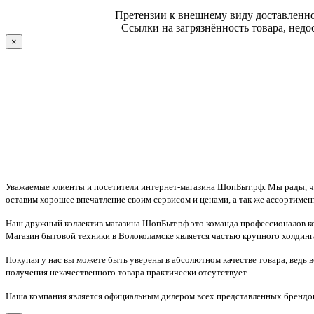
Претензии к внешнему виду доставленног
Ссылки на загрязнённость товара, недо
×
Уважаемые клиенты и посетители интернет-магазина ШопБыт.рф. Мы рады, что
оставим хорошее впечатление своим сервисом и ценами, а так же ассортимен
Наш дружный коллектив магазина ШопБыт.рф это команда профессионалов ко
Магазин бытовой техники в Волоколамске является частью крупного холдинга
Покупая у нас вы можете быть уверены в абсолютном качестве товара, ведь 
получения некачественного товара практически отсутствует.
Наша компания является официальным дилером всех представленных брендов