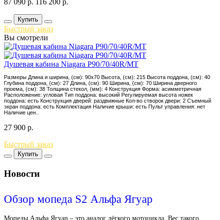
87 090
р.
116 200
р.
Купить
Быстрый заказ
Вы смотрели
Душевая кабина Niagara P90/70/40R/MT
Размеры Длина и ширина, (см): 90x70 Высота, (см): 215 Высота поддона, (см): 40
Глубина поддона, (см): 27 Длина, (см): 90 Ширина, (см): 70 Ширина дверного
проема, (см): 38 Толщина стекол, (мм): 4 Конструкция Форма: асимметричная
Расположение: угловая Тип поддона: высокий Регулируемая высота ножек
поддона: есть Конструкция дверей: раздвижные Кол-во створок двери: 2 Съемный
экран поддона: есть Комплектация Наличие крыши: есть Пульт управления: нет
Наличие цен..
27 900
р.
Быстрый заказ
Купить
Новости
Обзор мопеда S2 Альфа Ягуар
Мопеды Альфа Ягуар – это аналог лёгкого мотоцикла. Вес такого