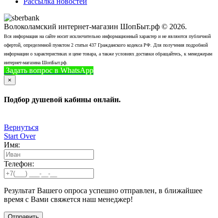
Рассылка новостей
Волоколамский интернет-магазин ШопБыт.рф © 2026.
Вся информация на сайте носит исключительно информационный характер и не являются публичной
офертой, определенной пунктом 2 статьи 437 Гражданского кодекса РФ. Для получения подробной
информации о характеристиках и цене товара, а также условиях доставки обращайтесь, к менеджерам
интернет-магазина ШопБыт.рф.
Задать вопрос в WhatsApp
+7 (926) 412-7408
Позвонить
×
Подбор душевой кабины онлайн.
Вернуться
Start Over
Имя:
Телефон:
Результат Вашего опроса успешно отправлен, в ближайшее
время с Вами свяжется наш менеджер!