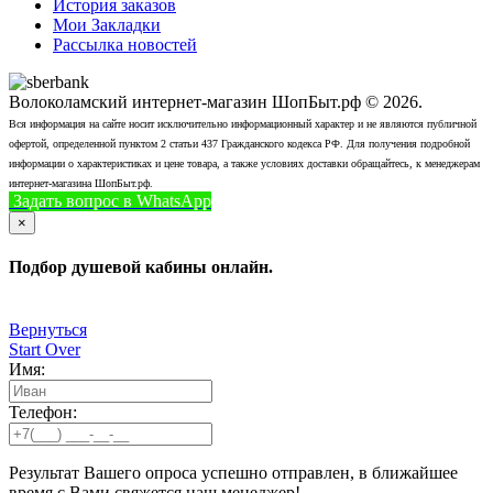
История заказов
Мои Закладки
Рассылка новостей
Волоколамский интернет-магазин ШопБыт.рф © 2026.
Вся информация на сайте носит исключительно информационный характер и не являются публичной
офертой, определенной пунктом 2 статьи 437 Гражданского кодекса РФ. Для получения подробной
информации о характеристиках и цене товара, а также условиях доставки обращайтесь, к менеджерам
интернет-магазина ШопБыт.рф.
Задать вопрос в WhatsApp
+7 (926) 412-7408
Позвонить
×
Подбор душевой кабины онлайн.
Вернуться
Start Over
Имя:
Телефон:
Результат Вашего опроса успешно отправлен, в ближайшее
время с Вами свяжется наш менеджер!