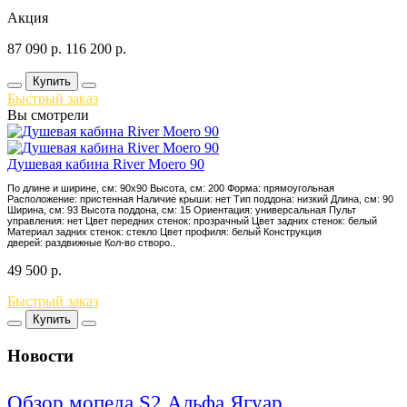
Акция
87 090
р.
116 200
р.
Купить
Быстрый заказ
Вы смотрели
Душевая кабина River Moero 90
По длине и ширине, см: 90x90 Высота, см: 200 Форма: прямоугольная
Расположение: пристенная Наличие крыши: нет Тип поддона: низкий Длина, см: 90
Ширина, см: 93 Высота поддона, см: 15 Ориентация: универсальная Пульт
управления: нет Цвет передних стенок: прозрачный Цвет задних стенок: белый
Материал задних стенок: стекло Цвет профиля: белый Конструкция
дверей: раздвижные Кол-во створо..
49 500
р.
Быстрый заказ
Купить
Новости
Обзор мопеда S2 Альфа Ягуар