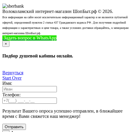
Волоколамский интернет-магазин ШопБыт.рф © 2026.
Вся информация на сайте носит исключительно информационный характер и не являются публичной
офертой, определенной пунктом 2 статьи 437 Гражданского кодекса РФ. Для получения подробной
информации о характеристиках и цене товара, а также условиях доставки обращайтесь, к менеджерам
интернет-магазина ШопБыт.рф.
Задать вопрос в WhatsApp
+7 (926) 412-7408
Позвонить
×
Подбор душевой кабины онлайн.
Вернуться
Start Over
Имя:
Телефон:
Результат Вашего опроса успешно отправлен, в ближайшее
время с Вами свяжется наш менеджер!