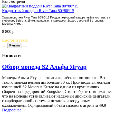
Вы смотрели
Квадратный поддон River Tana 80*80*15
Характеристики River Tana 80*80*15 Поддон: акриловый квадратный в комплекте с
сифоном. ВЫсота: 15 см. на ножках, с каркасом. Экран: съемный 3 стороны.
Глубина: 4 см. ..
8 800
р.
Быстрый заказ
Купить
Новости
Обзор мопеда S2 Альфа Ягуар
Мопеды Альфа Ягуар – это аналог лёгкого мотоцикла. Вес
такого мопеда немногим больше 80 кг. Производятся мопеды
компанией S2 Motors в Китае на одном из крупнейших
сборочных предприятий Zongshen. Стоит обратить внимание,
что на мопеды устанавливают надежные японские двигатели
с карбюраторной системой питания и воздушным
охлаждением. Официальный объём силового агрегата 49,9
Подробнее→