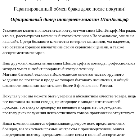
Гарантированный обмен брака даже после покупки!
Официальный дилер интернет-магазин ШопБыт.рф
Уважаемые клиенты и посетители интернет-магазина ШопБыт.рф. Мы рады,
что вы, рассматривая магазины бытовой техники в Волоколамске, зашли на
наш сайт. Среди большого количества интернет магазинов, мы надеемся,
что оставим хорошее впечатление своим сервисом и ценами, а так же
ассортиментом товаров.
Наш дружный коллектив магазина ШопБыт.рф это команда профессионалов
которая умеет и любит продавать бытовую технику.
Магазин бытовой техники в Волоколамске является частью крупного
холдинга по поставке и продаже товаров бытового назначения, в общей
сложности компания насчитывает более 6 филиалов по России.
Покупая у нас вы можете быть уверены в абсолютном качестве товара, ведь
все поставки на наши склады, приходящие с заводов изготовителей
проходят тотальную проверку на внешние и скрытые повреждения,
поэтому риск получения некачественного товара практически отсутствует.
Наша компания является официальным дилером всех представленных
брендов, мы заключаем прямые контракты с производителями, минуя
посредников поэтому предлагаем низкие цены и полный ассортимент