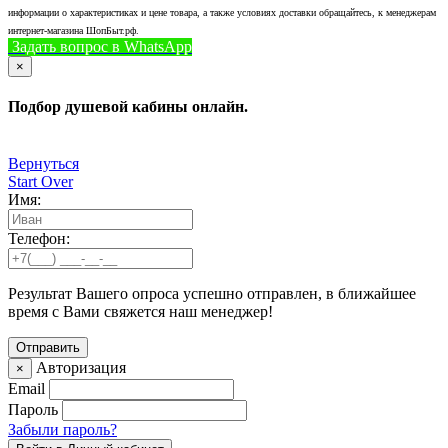
информации о характеристиках и цене товара, а также условиях доставки обращайтесь, к менеджерам
интернет-магазина ШопБыт.рф.
Задать вопрос в WhatsApp
+7 (926) 412-7408
Позвонить
×
Подбор душевой кабины онлайн.
Вернуться
Start Over
Имя:
Телефон:
Результат Вашего опроса успешно отправлен, в ближайшее
время с Вами свяжется наш менеджер!
Авторизация
×
Email
Пароль
Забыли пароль?