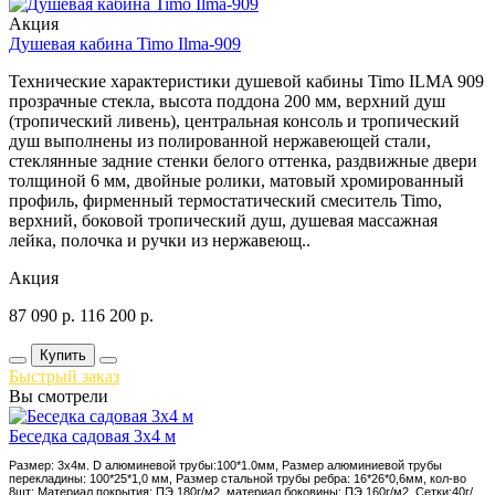
Акция
Душевая кабина Timo Ilma-909
Технические характеристики душевой кабины Timo ILMA 909
прозрачные стекла, высота поддона 200 мм, верхний душ
(тропический ливень), центральная консоль и тропический
душ выполнены из полированной нержавеющей стали,
стеклянные задние стенки белого оттенка, раздвижные двери
толщиной 6 мм, двойные ролики, матовый хромированный
профиль, фирменный термостатический смеситель Timo,
верхний, боковой тропический душ, душевая массажная
лейка, полочка и ручки из нержавеющ..
Акция
87 090
р.
116 200
р.
Купить
Быстрый заказ
Вы смотрели
Беседка садовая 3х4 м
Размер: 3х4м. D алюминевой трубы:100*1.0мм, Размер алюминиевой трубы
перекладины: 100*25*1,0 мм, Размер стальной трубы ребра: 16*26*0,6мм, кол-во
8шт; Материал покрытия: ПЭ 180г/м2, материал боковины: ПЭ 160г/м2, Сетки:40г/