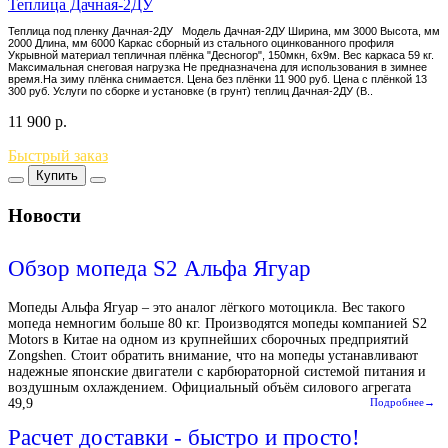
Теплица Дачная-2ДУ
Теплица под пленку Дачная-2ДУ Модель Дачная-2ДУ Ширина, мм 3000 Высота, мм
2000 Длина, мм 6000 Каркас сборный из стального оцинкованного профиля
Укрывной материал тепличная плёнка "Десногор", 150мкн, 6х9м. Вес каркаса 59 кг.
Максимальная снеговая нагрузка Не предназначена для использования в зимнее
время.На зиму плёнка снимается. Цена без плёнки 11 900 руб. Цена с плёнкой 13
300 руб. Услуги по сборке и установке (в грунт) теплиц Дачная-2ДУ (В..
11 900
р.
Быстрый заказ
Купить
Новости
Обзор мопеда S2 Альфа Ягуар
Мопеды Альфа Ягуар – это аналог лёгкого мотоцикла. Вес такого
мопеда немногим больше 80 кг. Производятся мопеды компанией S2
Motors в Китае на одном из крупнейших сборочных предприятий
Zongshen. Стоит обратить внимание, что на мопеды устанавливают
надежные японские двигатели с карбюраторной системой питания и
воздушным охлаждением. Официальный объём силового агрегата
49,9
Подробнее→
Расчет доставки - быстро и просто!