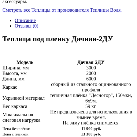
аксессуары.
Смотреть все Теплицы от производителя Теплицы Воля.
Описание
Отзывы (0)
Теплица под пленку Дачная-2ДУ
Модель
Дачная-2ДУ
Ширина, мм
3000
Высота, мм
2000
Длина, мм
6000
сборный из стального оцинкованного
Каркас
профиля
тепличная плёнка "Десногор", 150мкн,
Укрывной материал
6х9м.
Вес каркаса
59 кг.
Не предназначена для использования в
Максимальная
зимнее время.
снеговая нагрузка
На зиму плёнка снимается.
Цена без плёнки
11 900 руб.
Цена с плёнкой
13 300 руб.