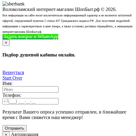
Волоколамский интернет-магазин ШопБыт.рф © 2026.
Вся информация на сайте носит исключительно информационный характер и не являются публичной
офертой, определенной пунктом 2 статьи 437 Гражданского кодекса РФ. Для получения подробной
информации о характеристиках и цене товара, а также условиях доставки обращайтесь, к менеджерам
интернет-магазина ШопБыт.рф.
Задать вопрос в WhatsApp
+7 (926) 412-7408
Позвонить
×
Подбор душевой кабины онлайн.
Вернуться
Start Over
Имя:
Телефон:
Результат Вашего опроса успешно отправлен, в ближайшее
время с Вами свяжется наш менеджер!
Авторизация
×