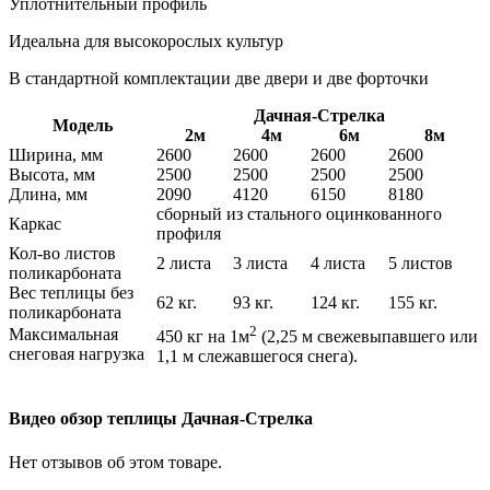
Уплотнительный профиль
Идеальна для высокорослых культур
В стандартной комплектации две двери и две форточки
Дачная-Стрелка
Модель
2м
4м
6м
8м
Ширина, мм
2600
2600
2600
2600
Высота, мм
2500
2500
2500
2500
Длина, мм
2090
4120
6150
8180
сборный из стального оцинкованного
Каркас
профиля
Кол-во листов
2 листа
3 листа
4 листа
5 листов
поликарбоната
Вес теплицы без
62 кг.
93 кг.
124 кг.
155 кг.
поликарбоната
2
Максимальная
450 кг на 1м
(2,25 м свежевыпавшего или
снеговая нагрузка
1,1 м слежавшегося снега).
Видео обзор теплицы Дачная-Стрелка
Нет отзывов об этом товаре.