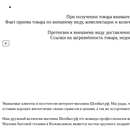
При получении товара внимате
Факт приема товара по внешнему виду, комплектации и колич
Претензии к внешнему виду доставленног
Ссылки на загрязнённость товара, недо
×
Уважаемые клиенты и посетители интернет-магазина ШопБыт.рф. Мы рады, что
оставим хорошее впечатление своим сервисом и ценами, а так же ассортимен
Наш дружный коллектив магазина ШопБыт.рф это команда профессионалов ко
Магазин бытовой техники в Волоколамске является частью крупного холдинга