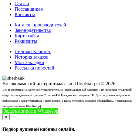
Статьи
Поставщикам
Контакты
Каталог производителей
Законодательство
Карта сайта
Реквизиты
Личный Кабинет
История заказов
Мои Закладки
Рассылка новостей
Волоколамский интернет-магазин ШопБыт.рф © 2026.
Вся информация на сайте носит исключительно информационный характер и не являются публичной
офертой, определенной пунктом 2 статьи 437 Гражданского кодекса РФ. Для получения подробной
информации о характеристиках и цене товара, а также условиях доставки обращайтесь, к менеджерам
интернет-магазина ШопБыт.рф.
Задать вопрос в WhatsApp
+7 (926) 412-7408
Позвонить
×
Подбор душевой кабины онлайн.