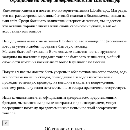
Официальный дилер интернет-магазин ШопБыт.рф
Уважаемые клиенты и посетители интернет-магазина ШопБыт.рф. Мы рады,
что вы, рассматривая магазины бытовой техники в Волоколамске, зашли на
наш сайт. Среди большого количества интернет магазинов, мы надеемся,
что оставим хорошее впечатление своим сервисом и ценами, а так же
ассортиментом товаров.
Наш дружный коллектив магазина ШопБыт.рф это команда профессионалов
которая умеет и любит продавать бытовую технику.
Магазин бытовой техники в Волоколамске является частью крупного
холдинга по поставке и продаже товаров бытового назначения, в общей
сложности компания насчитывает более 6 филиалов по России.
Покупая у нас вы можете быть уверены в абсолютном качестве товара, ведь
все поставки на наши склады, приходящие с заводов изготовителей
проходят тотальную проверку на внешние и скрытые повреждения,
поэтому риск получения некачественного товара практически отсутствует.
Наша компания является официальным дилером всех представленных
брендов, мы заключаем прямые контракты с производителями, минуя
посредников поэтому предлагаем низкие цены и полный ассортимент
товаров.
×
Об условиях оплаты