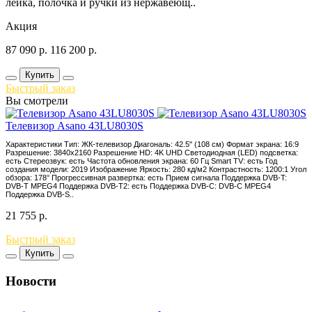
лейка, полочка и ручки из нержавеющ..
Акция
87 090
р.
116 200
р.
Купить
Быстрый заказ
Вы смотрели
Телевизор Asano 43LU8030S
Характеристики Тип: ЖК-телевизор Диагональ: 42.5" (108 см) Формат экрана: 16:9
Разрешение: 3840x2160 Разрешение HD: 4K UHD Светодиодная (LED) подсветка:
есть Стереозвук: есть Частота обновления экрана: 60 Гц Smart TV: есть Год
создания модели: 2019 Изображение Яркость: 280 кд/м2 Контрастность: 1200:1 Угол
обзора: 178° Прогрессивная развертка: есть Прием сигнала Поддержка DVB-T:
DVB-T MPEG4 Поддержка DVB-T2: есть Поддержка DVB-C: DVB-C MPEG4
Поддержка DVB-S..
21 755
р.
Быстрый заказ
Купить
Новости