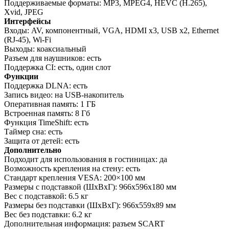
Поддерживаемые форматы: MP3, MPEG4, HEVC (H.265),
Xvid, JPEG
Интерфейсы
Входы: AV, компонентный, VGA, HDMI x3, USB x2, Ethernet
(RJ-45), Wi-Fi
Выходы: коаксиальный
Разъем для наушников: есть
Поддержка CI: есть, один слот
Функции
Поддержка DLNA: есть
Запись видео: на USB-накопитель
Оперативная память: 1 ГБ
Встроенная память: 8 Гб
Функция TimeShift: есть
Таймер сна: есть
Защита от детей: есть
Дополнительно
Подходит для использования в гостиницах: да
Возможность крепления на стену: есть
Стандарт крепления VESA: 200×100 мм
Размеры с подставкой (ШxВxГ): 966x596x180 мм
Вес с подставкой: 6.5 кг
Размеры без подставки (ШxВxГ): 966x559x89 мм
Вес без подставки: 6.2 кг
Дополнительная информация: разъем SCART