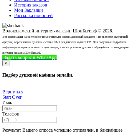
История заказов
Мои Закладки
Рассылка новостей
Волоколамский интернет-магазин ШопБыт.рф © 2026.
Вся информация на сайте носит исключительно информационный характер и не являются публичной
офертой, определенной пунктом 2 статьи 437 Гражданского кодекса РФ. Для получения подробной
информации о характеристиках и цене товара, а также условиях доставки обращайтесь, к менеджерам
интернет-магазина ШопБыт.рф.
Задать вопрос в WhatsApp
+7 (926) 412-7408
Позвонить
×
Подбор душевой кабины онлайн.
Вернуться
Start Over
Имя:
Телефон:
Результат Вашего опроса успешно отправлен, в ближайшее