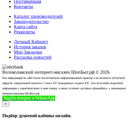
Поставщикам
Контакты
Каталог производителей
Законодательство
Карта сайта
Реквизиты
Личный Кабинет
История заказов
Мои Закладки
Рассылка новостей
Волоколамский интернет-магазин ШопБыт.рф © 2026.
Вся информация на сайте носит исключительно информационный характер и не являются публичной
офертой, определенной пунктом 2 статьи 437 Гражданского кодекса РФ. Для получения подробной
информации о характеристиках и цене товара, а также условиях доставки обращайтесь, к менеджерам
интернет-магазина ШопБыт.рф.
Задать вопрос в WhatsApp
+7 (926) 412-7408
Позвонить
×
Подбор душевой кабины онлайн.