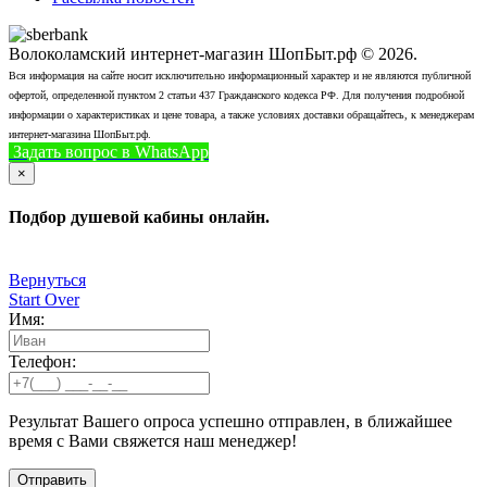
Волоколамский интернет-магазин ШопБыт.рф © 2026.
Вся информация на сайте носит исключительно информационный характер и не являются публичной
офертой, определенной пунктом 2 статьи 437 Гражданского кодекса РФ. Для получения подробной
информации о характеристиках и цене товара, а также условиях доставки обращайтесь, к менеджерам
интернет-магазина ШопБыт.рф.
Задать вопрос в WhatsApp
+7 (926) 412-7408
Позвонить
×
Подбор душевой кабины онлайн.
Вернуться
Start Over
Имя:
Телефон:
Результат Вашего опроса успешно отправлен, в ближайшее
время с Вами свяжется наш менеджер!