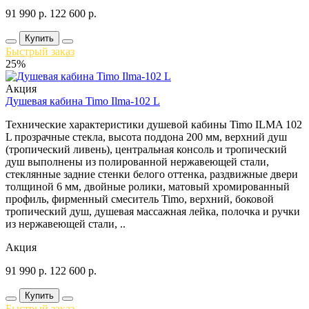
91 990
р.
122 600
р.
Купить
Быстрый заказ
25%
Акция
Душевая кабина Timo Ilma-102 L
Технические характеристики душевой кабины Timo ILMA 102
L прозрачные стекла, высота поддона 200 мм, верхний душ
(тропический ливень), центральная консоль и тропический
душ выполнены из полированной нержавеющей стали,
стеклянные задние стенки белого оттенка, раздвижные двери
толщиной 6 мм, двойные ролики, матовый хромированный
профиль, фирменный смеситель Timo, верхний, боковой
тропический душ, душевая массажная лейка, полочка и ручки
из нержавеющей стали, ..
Акция
91 990
р.
122 600
р.
Купить
Быстрый заказ