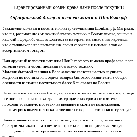
Гарантированный обмен брака даже после покупки!
Официальный дилер интернет-магазин ШопБыт.рф
Уважаемые клиенты и посетители интернет-магазина ШопБыт.рф. Мы рады,
что вы, рассматривая магазины бытовой техники в Волоколамске, зашли на
наш сайт. Среди большого количества интернет магазинов, мы надеемся,
что оставим хорошее впечатление своим сервисом и ценами, а так же
ассортиментом товаров.
Наш дружный коллектив магазина ШопБыт.рф это команда профессионалов
которая умеет и любит продавать бытовую технику.
Магазин бытовой техники в Волоколамске является частью крупного
холдинга по поставке и продаже товаров бытового назначения, в общей
сложности компания насчитывает более 6 филиалов по России.
Покупая у нас вы можете быть уверены в абсолютном качестве товара, ведь
все поставки на наши склады, приходящие с заводов изготовителей
проходят тотальную проверку на внешние и скрытые повреждения,
поэтому риск получения некачественного товара практически отсутствует.
Наша компания является официальным дилером всех представленных
брендов, мы заключаем прямые контракты с производителями, минуя
посредников поэтому предлагаем низкие цены и полный ассортимент
товаров.