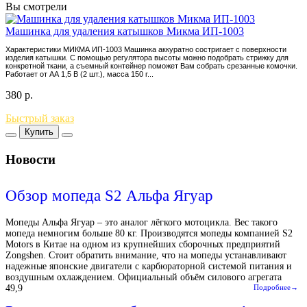
Вы смотрели
Машинка для удаления катышков Микма ИП-1003
Характеристики МИКМА ИП-1003 Машинка аккуратно состригает с поверхности
изделия катышки. С помощью регулятора высоты можно подобрать стрижку для
конкретной ткани, а съемный контейнер поможет Вам собрать срезанные комочки.
Работает от АА 1,5 В (2 шт.), масса 150 г...
380
р.
Быстрый заказ
Купить
Новости
Обзор мопеда S2 Альфа Ягуар
Мопеды Альфа Ягуар – это аналог лёгкого мотоцикла. Вес такого
мопеда немногим больше 80 кг. Производятся мопеды компанией S2
Motors в Китае на одном из крупнейших сборочных предприятий
Zongshen. Стоит обратить внимание, что на мопеды устанавливают
надежные японские двигатели с карбюраторной системой питания и
воздушным охлаждением. Официальный объём силового агрегата
49,9
Подробнее→