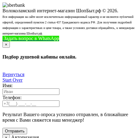
Волоколамский интернет-магазин ШопБыт.рф © 2026.
Вся информация на сайте носит исключительно информационный характер и не являются публичной
офертой, определенной пунктом 2 статьи 437 Гражданского кодекса РФ. Для получения подробной
информации о характеристиках и цене товара, а также условиях доставки обращайтесь, к менеджерам
интернет-магазина ШопБыт.рф.
Задать вопрос в WhatsApp
+7 (926) 412-7408
Позвонить
×
Подбор душевой кабины онлайн.
Вернуться
Start Over
Имя:
Телефон:
Результат Вашего опроса успешно отправлен, в ближайшее
время с Вами свяжется наш менеджер!
Авторизация
×