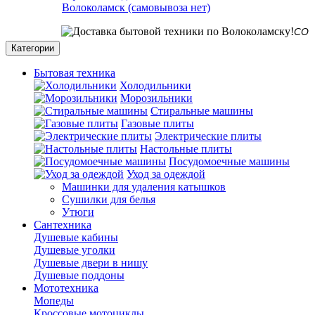
Волоколамск (самовывоза нет)
СО СКЛАД
Категории
Бытовая техника
Холодильники
Морозильники
Стиральные машины
Газовые плиты
Электрические плиты
Настольные плиты
Посудомоечные машины
Уход за одеждой
Машинки для удаления катышков
Сушилки для белья
Утюги
Сантехника
Душевые кабины
Душевые уголки
Душевые двери в нишу
Душевые поддоны
Мототехника
Мопеды
Кроссовые мотоциклы