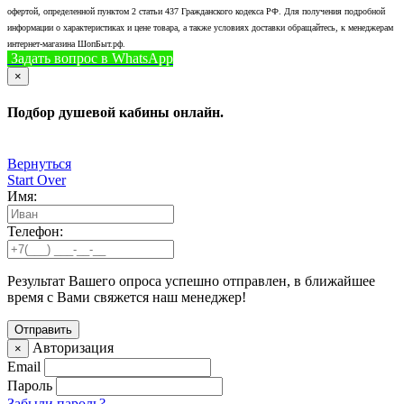
офертой, определенной пунктом 2 статьи 437 Гражданского кодекса РФ. Для получения подробной
информации о характеристиках и цене товара, а также условиях доставки обращайтесь, к менеджерам
интернет-магазина ШопБыт.рф.
Задать вопрос в WhatsApp
+7 (926) 412-7408
Позвонить
×
Подбор душевой кабины онлайн.
Вернуться
Start Over
Имя:
Телефон:
Результат Вашего опроса успешно отправлен, в ближайшее
время с Вами свяжется наш менеджер!
Авторизация
×
Email
Пароль
Забыли пароль?