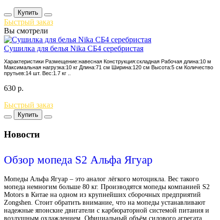
Купить
Быстрый заказ
Вы смотрели
Сушилка для белья Nika СБ4 серебристая
Характеристики Размещение:навесная Конструкция:складная Рабочая длина:10 м
Максимальная нагрузка:10 кг Длина:71 см Ширина:120 см Высота:5 см Количество
прутьев:14 шт. Вес:1.7 кг ..
630
р.
Быстрый заказ
Купить
Новости
Обзор мопеда S2 Альфа Ягуар
Мопеды Альфа Ягуар – это аналог лёгкого мотоцикла. Вес такого
мопеда немногим больше 80 кг. Производятся мопеды компанией S2
Motors в Китае на одном из крупнейших сборочных предприятий
Zongshen. Стоит обратить внимание, что на мопеды устанавливают
надежные японские двигатели с карбюраторной системой питания и
воздушным охлаждением. Официальный объём силового агрегата