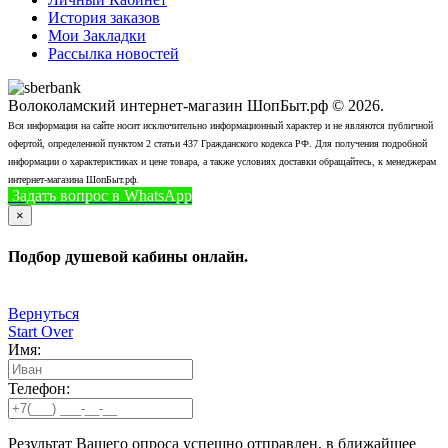
История заказов
Мои Закладки
Рассылка новостей
Волоколамский интернет-магазин ШопБыт.рф © 2026.
Вся информация на сайте носит исключительно информационный характер и не являются публичной
офертой, определенной пунктом 2 статьи 437 Гражданского кодекса РФ. Для получения подробной
информации о характеристиках и цене товара, а также условиях доставки обращайтесь, к менеджерам
интернет-магазина ШопБыт.рф.
Задать вопрос в WhatsApp
+7 (926) 412-7408
Позвонить
×
Подбор душевой кабины онлайн.
Вернуться
Start Over
Имя:
Телефон:
Результат Вашего опроса успешно отправлен, в ближайшее