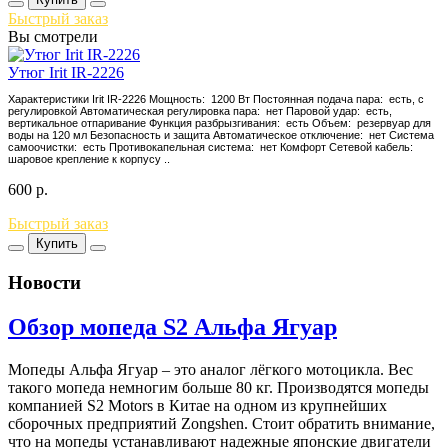
Быстрый заказ
Вы смотрели
Утюг Irit IR-2226
Характеристики Irit IR-2226 Мощность: 1200 Вт Постоянная подача пара: есть, с
регулировкой Автоматическая регулировка пара: нет Паровой удар: есть,
вертикальное отпаривание Функция разбрызгивания: есть Объем: резервуар для
воды на 120 мл Безопасность и защита Автоматическое отключение: нет Система
самоочистки: есть Противокапельная система: нет Комфорт Сетевой кабель:
шаровое крепление к корпусу ..
600
р.
Быстрый заказ
Купить
Новости
Обзор мопеда S2 Альфа Ягуар
Мопеды Альфа Ягуар – это аналог лёгкого мотоцикла. Вес
такого мопеда немногим больше 80 кг. Производятся мопеды
компанией S2 Motors в Китае на одном из крупнейших
сборочных предприятий Zongshen. Стоит обратить внимание,
что на мопеды устанавливают надежные японские двигатели