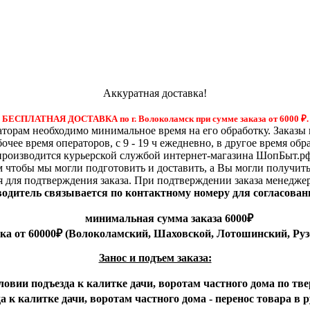
Аккуратная доставка!
БЕСПЛАТНАЯ ДОСТАВКА по г. Волоколамск при сумме заказа от 6000
₽.
орам необходимо минимальное время на его обработку. Заказы 
бочее время операторов, с 9 - 19 ч ежедневно, в другое время обр
производится курьерской службой интернет-магазина ШопБыт.рф
м чтобы мы могли подготовить и доставить, а Вы могли получит
я для подтверждения заказа. При подтверждении заказа менедже
 водитель связывается по контактному номеру для согласован
минимальная сумма заказа 6000₽
вка от 60000₽ (Волоколамский, Шаховской, Лотошинский, Руз
Занос и подъем заказа:
ловии подъезда к калитке дачи, воротам частного дома по тве
 к калитке дачи, воротам частного дома - перенос товара в 