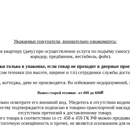
Уважаемые покупатели, внимательно ознакомьтесь:
квартиру (дачу) при осуществлении услуги по подъёму (заносу)
коридор, предбанник, вестибюль, фойе).
ки только в упаковке, если товар не проходит в дверные про
ом техники (по высоте, ширине и т.п) сотрудники службы доста
, коттеджа, дачи не производятся. Во избежание недоразумений,
Вывоз старой техники - от 400 до 600
₽.
льно осмотрите его внешний вид. Убедитесь в отсутствии види
еству подтверждается подписью в товарно-транспортной наклад
отсутствии претензий к доставленному товару.
о товара в соответствии со ст. 458 и 459 ГК РФ можно предъяви
статочную освещённость и прочее, не является основанием для 