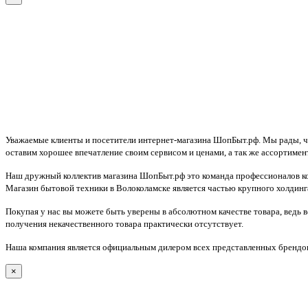
Уважаемые клиенты и посетители интернет-магазина ШопБыт.рф. Мы рады, что
оставим хорошее впечатление своим сервисом и ценами, а так же ассортимен
Наш дружный коллектив магазина ШопБыт.рф это команда профессионалов ко
Магазин бытовой техники в Волоколамске является частью крупного холдинга
Покупая у нас вы можете быть уверены в абсолютном качестве товара, ведь 
получения некачественного товара практически отсутствует.
Наша компания является официальным дилером всех представленных брендов
×