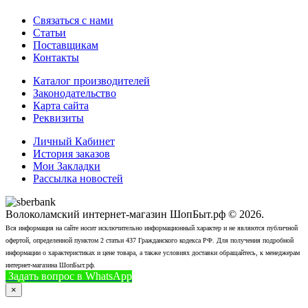
Связаться с нами
Статьи
Поставщикам
Контакты
Каталог производителей
Законодательство
Карта сайта
Реквизиты
Личный Кабинет
История заказов
Мои Закладки
Рассылка новостей
Волоколамский интернет-магазин ШопБыт.рф © 2026.
Вся информация на сайте носит исключительно информационный характер и не являются публичной
офертой, определенной пунктом 2 статьи 437 Гражданского кодекса РФ. Для получения подробной
информации о характеристиках и цене товара, а также условиях доставки обращайтесь, к менеджерам
интернет-магазина ШопБыт.рф.
Задать вопрос в WhatsApp
+7 (926) 412-7408
Позвонить
×