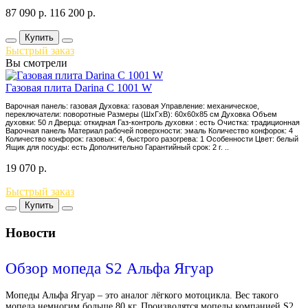
87 090
р.
116 200
р.
Купить
Быстрый заказ
Вы смотрели
Газовая плита Darina C 1001 W
Варочная панель: газовая Духовка: газовая Управление: механическое,
переключатели: поворотные Размеры (ШхГхВ): 60x60x85 см Духовка Объем
духовки: 50 л Дверца: откидная Газ-контроль духовки : есть Очистка: традиционная
Варочная панель Материал рабочей поверхности: эмаль Количество конфорок: 4
Количество конфорок: газовых: 4, быстрого разогрева: 1 Особенности Цвет: белый
Ящик для посуды: есть Дополнительно Гарантийный срок: 2 г. ..
19 070
р.
Быстрый заказ
Купить
Новости
Обзор мопеда S2 Альфа Ягуар
Мопеды Альфа Ягуар – это аналог лёгкого мотоцикла. Вес такого
мопеда немногим больше 80 кг. Производятся мопеды компанией S2