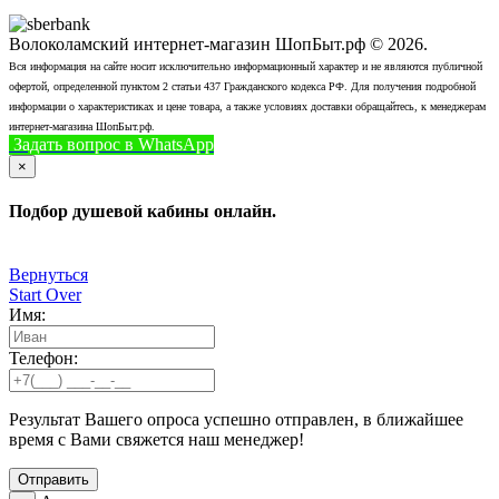
Волоколамский интернет-магазин ШопБыт.рф © 2026.
Вся информация на сайте носит исключительно информационный характер и не являются публичной
офертой, определенной пунктом 2 статьи 437 Гражданского кодекса РФ. Для получения подробной
информации о характеристиках и цене товара, а также условиях доставки обращайтесь, к менеджерам
интернет-магазина ШопБыт.рф.
Задать вопрос в WhatsApp
+7 (926) 412-7408
Позвонить
×
Подбор душевой кабины онлайн.
Вернуться
Start Over
Имя:
Телефон:
Результат Вашего опроса успешно отправлен, в ближайшее
время с Вами свяжется наш менеджер!