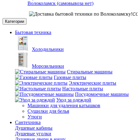
Волоколамск (самовывоза нет)
СО СКЛАД
Категории
Бытовая техника
Холодильники
Морозильники
Стиральные машины
Газовые плиты
Электрические плиты
Настольные плиты
Посудомоечные машины
Уход за одеждой
Машинки для удаления катышков
Сушилки для белья
Утюги
Сантехника
Душевые кабины
Душевые уголки
Душевые двери в нишу