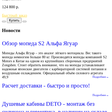
124 800
р.
Быстрый заказ
Купить
Новости
Обзор мопеда S2 Альфа Ягуар
Мопеды Альфа Ягуар – это аналог лёгкого мотоцикла. Вес такого
мопеда немногим больше 80 кг. Производятся мопеды компанией S2
Motors в Китае на одном из крупнейших сборочных предприятий
Zongshen. Стоит обратить внимание, что на мопеды устанавливают
надежные японские двигатели с карбюраторной системой питания и
воздушным охлаждением. Официальный объём силового агрегата
49,9
Подробнее→
Расчет доставки - быстро и просто!
Подробнее→
Душевые кабины DETO - монтаж без
силикона и герметика, в наличии на складе