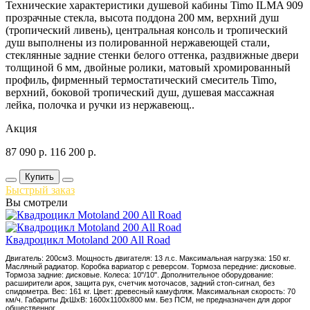
Технические характеристики душевой кабины Timo ILMA 909
прозрачные стекла, высота поддона 200 мм, верхний душ
(тропический ливень), центральная консоль и тропический
душ выполнены из полированной нержавеющей стали,
стеклянные задние стенки белого оттенка, раздвижные двери
толщиной 6 мм, двойные ролики, матовый хромированный
профиль, фирменный термостатический смеситель Timo,
верхний, боковой тропический душ, душевая массажная
лейка, полочка и ручки из нержавеющ..
Акция
87 090
р.
116 200
р.
Купить
Быстрый заказ
Вы смотрели
Квадроцикл Motoland 200 All Road
Двигатель: 200см3. Мощность двигателя: 13 л.с. Максимальная нагрузка: 150 кг.
Масляный радиатор. Коробка вариатор с реверсом. Тормоза передние: дисковые.
Тормоза задние: дисковые. Колеса: 10"/10". Дополнительное оборудование:
расширители арок, защита рук, счетчик моточасов, задний стоп-сигнал, без
спидометра. Вес: 161 кг. Цвет: древесный камуфляж. Максимальная скорость: 70
км/ч. Габариты ДхШхВ: 1600х1100х800 мм. Без ПСМ, не предназначен для дорог
общественног..