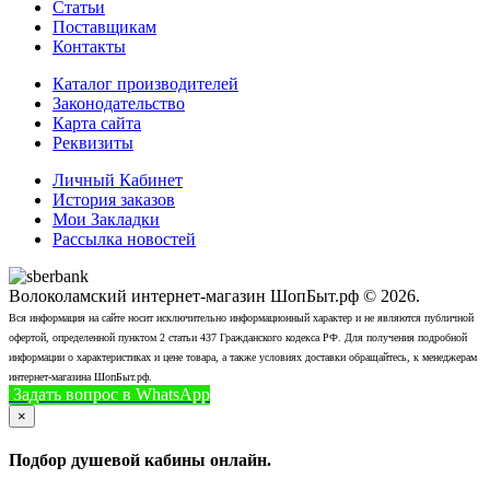
Статьи
Поставщикам
Контакты
Каталог производителей
Законодательство
Карта сайта
Реквизиты
Личный Кабинет
История заказов
Мои Закладки
Рассылка новостей
Волоколамский интернет-магазин ШопБыт.рф © 2026.
Вся информация на сайте носит исключительно информационный характер и не являются публичной
офертой, определенной пунктом 2 статьи 437 Гражданского кодекса РФ. Для получения подробной
информации о характеристиках и цене товара, а также условиях доставки обращайтесь, к менеджерам
интернет-магазина ШопБыт.рф.
Задать вопрос в WhatsApp
+7 (926) 412-7408
Позвонить
×
Подбор душевой кабины онлайн.